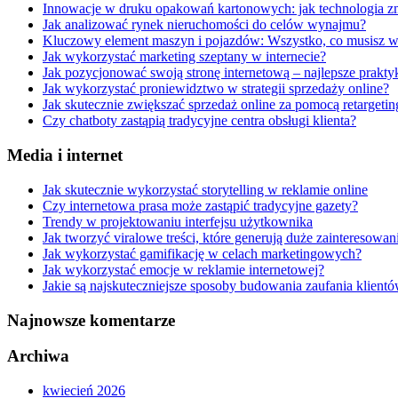
Innowacje w druku opakowań kartonowych: jak technologia z
Jak analizować rynek nieruchomości do celów wynajmu?
Kluczowy element maszyn i pojazdów: Wszystko, co musisz wi
Jak wykorzystać marketing szeptany w internecie?
Jak pozycjonować swoją stronę internetową – najlepsze prakt
Jak wykorzystać proniewidztwo w strategii sprzedaży online?
Jak skutecznie zwiększać sprzedaż online za pomocą retarget
Czy chatboty zastąpią tradycyjne centra obsługi klienta?
Media i internet
Jak skutecznie wykorzystać storytelling w reklamie online
Czy internetowa prasa może zastąpić tradycyjne gazety?
Trendy w projektowaniu interfejsu użytkownika
Jak tworzyć viralowe treści, które generują duże zainteresowan
Jak wykorzystać gamifikację w celach marketingowych?
Jak wykorzystać emocje w reklamie internetowej?
Jakie są najskuteczniejsze sposoby budowania zaufania klientó
Najnowsze komentarze
Archiwa
kwiecień 2026