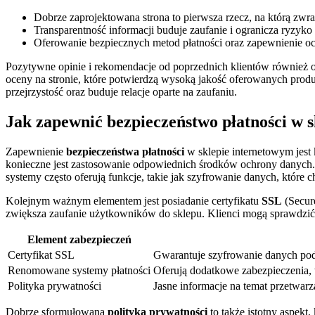
Dobrze zaprojektowana strona to pierwsza rzecz, na którą zwra
Transparentność informacji buduje zaufanie i ogranicza ryzyko
Oferowanie bezpiecznych metod płatności oraz zapewnienie o
Pozytywne opinie i rekomendacje od poprzednich klientów również od
oceny na stronie, które potwierdzą wysoką jakość oferowanych produ
przejrzystość oraz buduje relacje oparte na zaufaniu.
Jak zapewnić bezpieczeństwo płatności w 
Zapewnienie
bezpieczeństwa płatności
w sklepie internetowym jest
konieczne jest zastosowanie odpowiednich środków ochrony danych.
systemy często oferują funkcje, takie jak szyfrowanie danych, które
Kolejnym ważnym elementem jest posiadanie certyfikatu
SSL
(Secure
zwiększa zaufanie użytkowników do sklepu. Klienci mogą sprawdzić, 
Element zabezpieczeń
Certyfikat SSL
Gwarantuje szyfrowanie danych podc
Renomowane systemy płatności
Oferują dodatkowe zabezpieczenia, 
Polityka prywatności
Jasne informacje na temat przetwar
Dobrze sformułowana
polityka prywatności
to także istotny aspekt