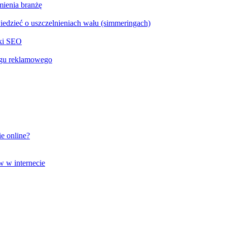
mienia branżę
edzieć o uszczelnieniach wału (simmeringach)
yki SEO
ingu reklamowego
ie online?
w w internecie