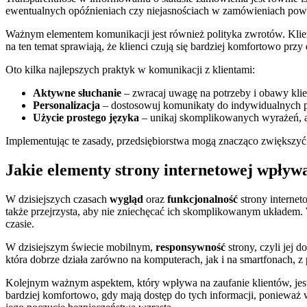
ewentualnych opóźnieniach czy niejasnościach w zamówieniach powinn
Ważnym elementem komunikacji jest również polityka zwrotów. Klien
na ten temat sprawiają, że klienci czują się bardziej komfortowo p
Oto kilka najlepszych praktyk w komunikacji z klientami:
Aktywne słuchanie
– zwracaj uwagę na potrzeby i obawy klie
Personalizacja
– dostosowuj komunikaty do indywidualnych pot
Użycie prostego języka
– unikaj skomplikowanych wyrażeń, ab
Implementując te zasady, przedsiębiorstwa mogą znacząco zwiększyć 
Jakie elementy strony internetowej wpływa
W dzisiejszych czasach
wygląd
oraz
funkcjonalność
strony interne
także przejrzysta, aby nie zniechęcać ich skomplikowanym układem.
czasie.
W dzisiejszym świecie mobilnym,
responsywność
strony, czyli jej 
która dobrze działa zarówno na komputerach, jak i na smartfonach, 
Kolejnym ważnym aspektem, który wpływa na zaufanie klientów, jest
bardziej komfortowo, gdy mają dostęp do tych informacji, ponieważ