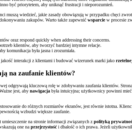
o być priorytetem, aby uniknąć frustracji i nieporozumień.
ci muszą wiedzieć, jakie zasady obowiązują w przypadku chęci zwrotu
rzy dokonywaniu zakupów. Warto także zapewnić
wsparcie
w procesie zw
ntów oraz respond quickly when addressing their concerns.
rzeb klientów, aby tworzyć bardziej intymne relacje.
y komunikacja była jasna i zrozumiała.
jakość interakcji z klientami i budować wizerunek marki jako
rzetelne
ją na zaufanie klientów?
towej odgrywają kluczową rolę w zdobywaniu zaufania klientów. Stron
 Ważne jest, aby
nawigacja
była intuicyjna; użytkownicy powinni mieć
dostosowanie do różnych rozmiarów ekranów, jest równie istotna. Klienci
z pewnością wzbudzi większe zaufanie.
 umieszczenie na stronie informacji związanych z
polityką prywatnoś
 wskazują one na
przejrzystość
i dbałość o ich prawa. Jeżeli użytkown