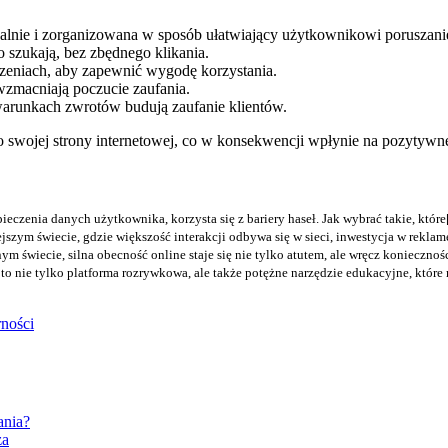
lnie i zorganizowana w sposób ułatwiający użytkownikowi poruszanie 
o szukają, bez zbędnego klikania.
dzeniach, aby zapewnić wygodę korzystania.
zmacniają poczucie zaufania.
warunkach zwrotów budują zaufanie klientów.
o swojej strony internetowej, co w konsekwencji wpłynie na pozytyw
zenia danych użytkownika, korzysta się z bariery haseł. Jak wybrać takie, które[..
jszym świecie, gdzie większość interakcji odbywa się w sieci, inwestycja w reklamę
 świecie, silna obecność online staje się nie tylko atutem, ale wręcz koniecznością
o nie tylko platforma rozrywkowa, ale także potężne narzędzie edukacyjne, które m
ności
ania?
za