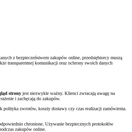
zanych z bezpieczeństwem zakupów online, przedsiębiorcy muszą
 także transparentnej komunikacji oraz ochrony swoich danych
gląd strony
jest niezwykle ważny. Klienci zwracają uwagę na
wrażenie i zachęcają do zakupów.
k polityka zwrotów, koszty dostawy czy czas realizacji zamówienia.
są odpowiednio chronione. Używanie bezpiecznych protokołów
 podczas zakupów online.