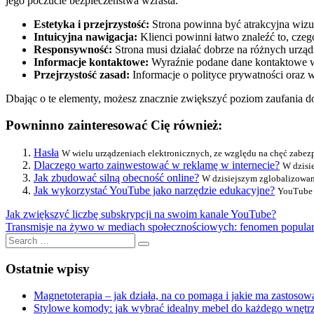
jego poczucie bezpieczeństwa wzrasta.
Estetyka i przejrzystość:
Strona powinna być atrakcyjna wizua
Intuicyjna nawigacja:
Klienci powinni łatwo znaleźć to, czeg
Responsywność:
Strona musi działać dobrze na różnych urzą
Informacje kontaktowe:
Wyraźnie podane dane kontaktowe w
Przejrzystość zasad:
Informacje o polityce prywatności oraz 
Dbając o te elementy, możesz znacznie zwiększyć poziom zaufania d
Powninno zainteresować Cię również:
Hasła
W wielu urządzeniach elektronicznych, ze względu na chęć zabezpiec
Dlaczego warto zainwestować w reklamę w internecie?
W dzisie
Jak zbudować silną obecność online?
W dzisiejszym zglobalizowanym
Jak wykorzystać YouTube jako narzędzie edukacyjne?
YouTube t
Nawigacja
Previous
Jak zwiększyć liczbę subskrypcji na swoim kanale YouTube?
Post:
Next
Transmisje na żywo w mediach społecznościowych: fenomen popular
wpisu
Post:
Search
Search
for:
Ostatnie wpisy
Magnetoterapia – jak działa, na co pomaga i jakie ma zastosow
Stylowe komody: jak wybrać idealny mebel do każdego wnętr