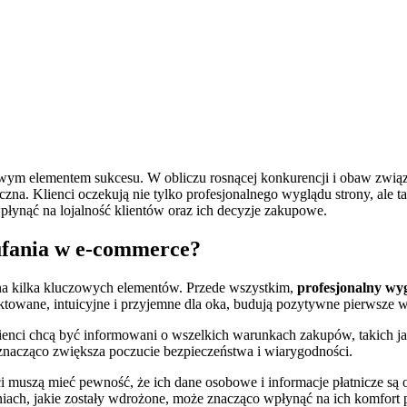
owym elementem sukcesu. W obliczu rosnącej konkurencji i obaw zwią
eczna. Klienci oczekują nie tylko profesjonalnego wyglądu strony, ale
łynąć na lojalność klientów oraz ich decyzje zakupowe.
ufania w e-commerce?
a kilka kluczowych elementów. Przede wszystkim,
profesjonalny wy
jektowane, intuicyjne i przyjemne dla oka, budują pozytywne pierwsze 
lienci chcą być informowani o wszelkich warunkach zakupów, takich ja
 znacząco zwiększa poczucie bezpieczeństwa i wiarygodności.
ci muszą mieć pewność, że ich dane osobowe i informacje płatnicze 
eniach, jakie zostały wdrożone, może znacząco wpłynąć na ich komfort