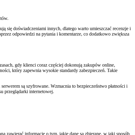
ntów.
ją się doświadczeniami innych, dlatego warto umieszczać recenzje i
poprzez odpowiedzi na pytania i komentarze, co dodatkowo zwiększa
asach, gdy klienci coraz częściej dokonują zakupów online,
ości, który zapewnia wysokie standardy zabezpieczeń. Takie
a serwerem są szyfrowane. Wzmacnia to bezpieczeństwo płatności i
u przeglądarki internetowej.
a zawierać informacje o tym, jakie dane są zbierane, w jaki sposób