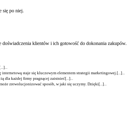
się po niej.
ne doświadczenia klientów i ich gotowość do dokonania zakupów.
.]...
 internetową staje się kluczowym elementem strategii marketingowej.[...]...
 dla każdej firmy pragnącej zaistnieć[...]...
oże zrewolucjonizować sposób, w jaki się uczymy. Dzięki[...]...