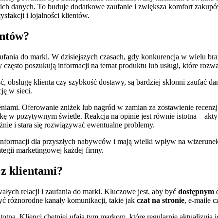
 ich danych. To buduje dodatkowe zaufanie i zwiększa komfort zakupó
sfakcji i lojalności klientów.
entów?
ufania do marki. W dzisiejszych czasach, gdy konkurencja w wielu br
 często poszukują informacji na temat produktu lub usługi, które roz
ć, obsługę klienta czy szybkość dostawy, są bardziej skłonni zaufać d
ję w sieci.
iami. Oferowanie zniżek lub nagród w zamian za zostawienie recenzji 
markę w pozytywnym świetle. Reakcja na opinie jest równie istotna – a
nie i stara się rozwiązywać ewentualne problemy.
informacji dla przyszłych nabywców i mają wielki wpływ na wizerunek
tegii marketingowej każdej firmy.
 z klientami?
łych relacji i zaufania do marki. Kluczowe jest, aby być
dostępnym
d
yć różnorodne kanały komunikacji, takie jak
czat na stronie
, e-maile 
otna. Klienci chętniej ufają tym markom, które regularnie aktualizują 