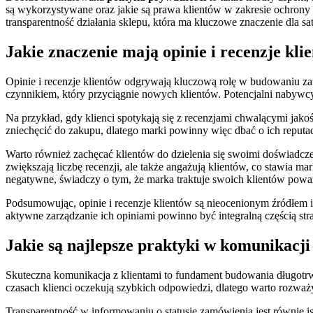
są wykorzystywane oraz jakie są prawa klientów w zakresie ochrony
transparentność działania sklepu, która ma kluczowe znaczenie dla saty
Jakie znaczenie mają opinie i recenzje kli
Opinie i recenzje klientów odgrywają kluczową rolę w budowaniu za
czynnikiem, który przyciągnie nowych klientów. Potencjalni nabywcy
Na przykład, gdy klienci spotykają się z recenzjami chwalącymi jakoś
zniechęcić do zakupu, dlatego marki powinny więc dbać o ich reputac
Warto również zachęcać klientów do dzielenia się swoimi doświadczen
zwiększają liczbę recenzji, ale także angażują klientów, co stawia 
negatywne, świadczy o tym, że marka traktuje swoich klientów poważ
Podsumowując, opinie i recenzje klientów są nieocenionym źródłem 
aktywne zarządzanie ich opiniami powinno być integralną częścią stra
Jakie są najlepsze praktyki w komunikacji
Skuteczna komunikacja z klientami to fundament budowania długotrwa
czasach klienci oczekują szybkich odpowiedzi, dlatego warto rozważ
Transparentność w informowaniu o statusie zamówienia jest równie ist