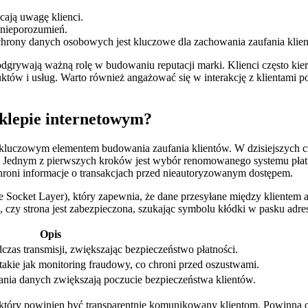
cają uwagę klienci.
 nieporozumień.
chrony danych osobowych jest kluczowe dla zachowania zaufania klie
grywają ważną rolę w budowaniu reputacji marki. Klienci często kieru
któw i usług. Warto również angażować się w interakcję z klientami 
sklepie internetowym?
 kluczowym elementem budowania zaufania klientów. W dzisiejszych cz
 Jednym z pierwszych kroków jest wybór renomowanego systemu płatn
 chroni informacje o transakcjach przed nieautoryzowanym dostępem.
 Socket Layer), który zapewnia, że dane przesyłane między klientem 
czy strona jest zabezpieczona, szukając symbolu kłódki w pasku adres
Opis
zas transmisji, zwiększając bezpieczeństwo płatności.
takie jak monitoring fraudowy, co chroni przed oszustwami.
zania danych zwiększają poczucie bezpieczeństwa klientów.
, który powinien być transparentnie komunikowany klientom. Powinna on