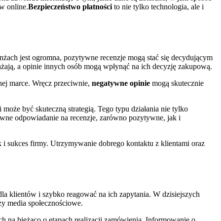
w online.
Bezpieczeństwo płatności
to nie tylko technologia, ale i
anżach jest ogromna, pozytywne recenzje mogą stać się decydującym
ważają, a opinie innych osób mogą wpłynąć na ich decyzję zakupową.
anej marce. Wręcz przeciwnie,
negatywne opinie
mogą skutecznie
może być skuteczną strategią. Tego typu działania nie tylko
ktywne odpowiadanie na recenzje, zarówno pozytywne, jak i
 i sukces firmy. Utrzymywanie dobrego kontaktu z klientami oraz
la klientów i szybko reagować na ich zapytania. W dzisiejszych
czy media społecznościowe.
ich na bieżąco o etapach realizacji zamówienia. Informowanie o