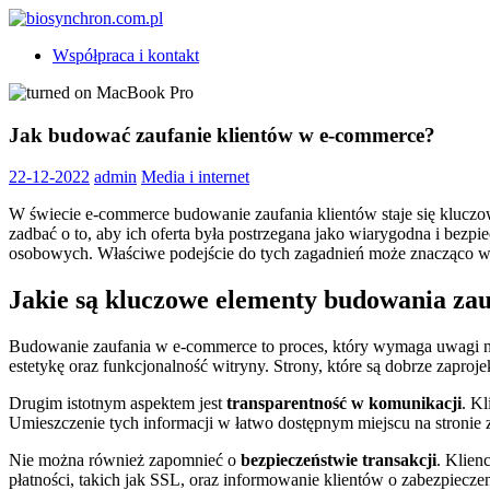
Skip
to
biosynchron.com.pl
Współpraca i kontakt
content
Jak budować zaufanie klientów w e-commerce?
22-12-2022
admin
Media i internet
W świecie e-commerce budowanie zaufania klientów staje się klucz
zadbać o to, aby ich oferta była postrzegana jako wiarygodna i bezpi
osobowych. Właściwe podejście do tych zagadnień może znacząco wp
Jakie są kluczowe elementy budowania za
Budowanie zaufania w e-commerce to proces, który wymaga uwagi n
estetykę oraz funkcjonalność witryny. Strony, które są dobrze zapro
Drugim istotnym aspektem jest
transparentność w komunikacji
. K
Umieszczenie tych informacji w łatwo dostępnym miejscu na stronie
Nie można również zapomnieć o
bezpieczeństwie transakcji
. Klien
płatności, takich jak SSL, oraz informowanie klientów o zabezpiecz