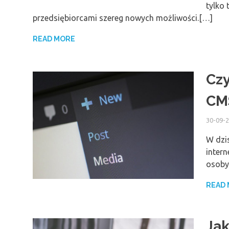
tylko 
przedsiębiorcami szereg nowych możliwości.[…]
READ MORE
Czy
CM
30-09-
W dzi
intern
osoby
READ
Jak