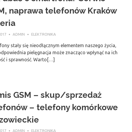
M, naprawa telefonów Kraków
eria
2017
ADMIN
ELEKTRONIKA
fony stały się nieodłącznym elementem naszego życia,
 odpowiednia pielęgnacja może znacząco wpłynąć na ich
ość i sprawność. Warto[…]
mis GSM – skup/sprzedaż
efonów – telefony komórkowe
zowieckie
2017
ADMIN
ELEKTRONIKA