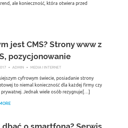
trend, ale konieczność, która otwiera przed
m jest CMS? Strony www z
S, pozycjonowanie
2017
ADMIN
MEDIA I INTERNET
siejszym cyfrowym świecie, posiadanie strony
etowej to niemal konieczność dla każdej firmy czy
 prywatnej. Jednak wiele osób rezygnuje[…]
 MORE
 dbać o smartfona? Serwis