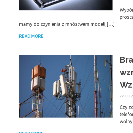
Wybór
prosts
mamy do czynienia z mnóstwem modeli,[…]
READ MORE
Bra
wz
Wz
22-08-
Czy zd
telefo
wolny