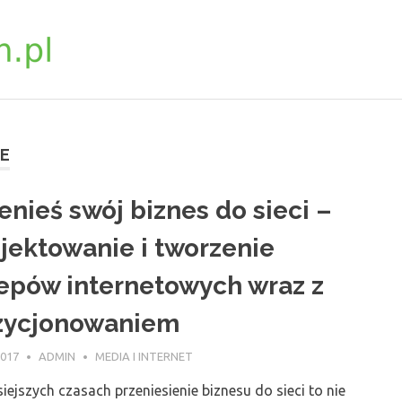
biosynchron.com.pl
E
enieś swój biznes do sieci –
jektowanie i tworzenie
epów internetowych wraz z
zycjonowaniem
2017
ADMIN
MEDIA I INTERNET
iejszych czasach przeniesienie biznesu do sieci to nie