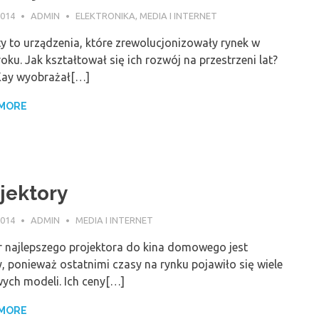
2014
ADMIN
ELEKTRONIKA
,
MEDIA I INTERNET
y to urządzenia, które zrewolucjonizowały rynek w
oku. Jak kształtował się ich rozwój na przestrzeni lat?
Kay wyobrażał[…]
 MORE
jektory
2014
ADMIN
MEDIA I INTERNET
 najlepszego projektora do kina domowego jest
, ponieważ ostatnimi czasy na rynku pojawiło się wiele
wych modeli. Ich ceny[…]
 MORE