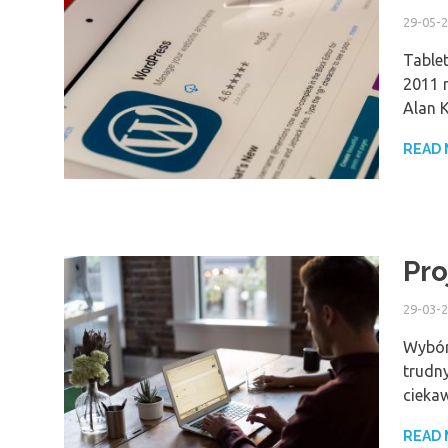
29-05-
Tablet
2011 r
Alan 
READ
Pro
29-03-
Wybór
trudny
cieka
READ