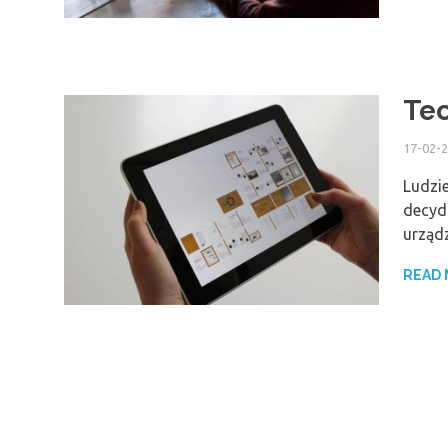
Te
17-02-
Ludzie
decyd
urząd
READ