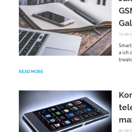
GS
Gal
15-09-
Smart
a ich
trwał
READ MORE
Ko
tel
ma
05-09-