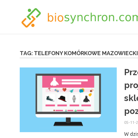
Skip
to
content
TAG:
TELEFONY KOMÓRKOWE MAZOWIECKI
Prz
pro
skl
po
05-11-
W dzis