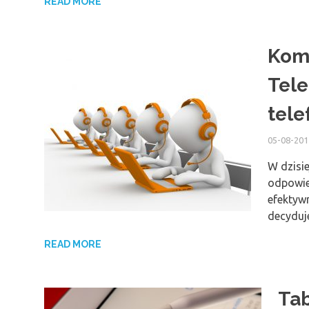
READ MORE
Komu
Tele
tele
05-08-201
W dzisi
odpowie
efektywn
decyduj
READ MORE
Tab