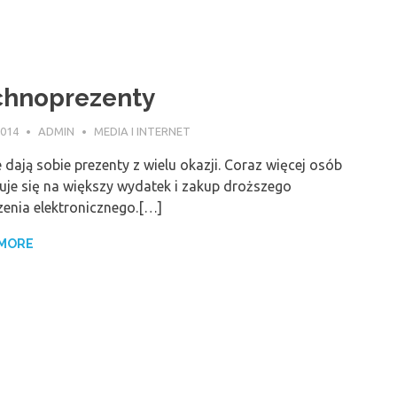
chnoprezenty
2014
ADMIN
MEDIA I INTERNET
 dają sobie prezenty z wielu okazji. Coraz więcej osób
uje się na większy wydatek i zakup droższego
zenia elektronicznego.[…]
 MORE