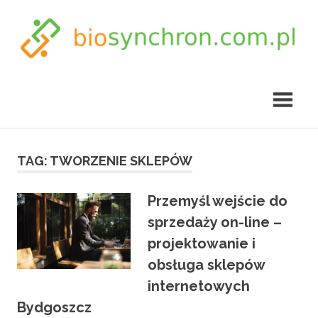
Skip
to
content
biosynchron.com.pl
TAG:
TWORZENIE SKLEPÓW
Przemyśl wejście do
sprzedaży on-line –
projektowanie i
obsługa sklepów
internetowych
Bydgoszcz