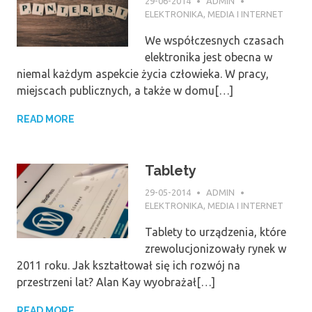
29-06-2014
ADMIN
ELEKTRONIKA
,
MEDIA I INTERNET
We współczesnych czasach
elektronika jest obecna w
niemal każdym aspekcie życia człowieka. W pracy,
miejscach publicznych, a także w domu[…]
READ MORE
Tablety
29-05-2014
ADMIN
ELEKTRONIKA
,
MEDIA I INTERNET
Tablety to urządzenia, które
zrewolucjonizowały rynek w
2011 roku. Jak kształtował się ich rozwój na
przestrzeni lat? Alan Kay wyobrażał[…]
READ MORE