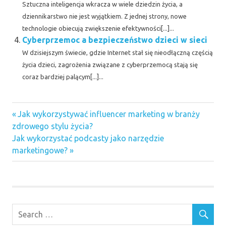
Sztuczna inteligencja wkracza w wiele dziedzin życia, a
dziennikarstwo nie jest wyjątkiem. Z jednej strony, nowe
technologie obiecują zwiększenie efektywności[...]...
Cyberprzemoc a bezpieczeństwo dzieci w sieci
W dzisiejszym świecie, gdzie Internet stał się nieodłączną częścią
życia dzieci, zagrożenia związane z cyberprzemocą stają się
coraz bardziej palącym[...]...
Previous
Nawigacja
Jak wykorzystywać influencer marketing w branży
Post:
zdrowego stylu życia?
wpisu
Next
Jak wykorzystać podcasty jako narzędzie
Post:
marketingowe?