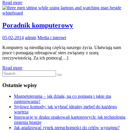
Read more
Poradnik komputerowy
05-02-2014
admin
Media i internet
Komputery są nieodłączną częścią naszego życia. Ułatwiają nam
prace i pomagają odreagować stres związany z szarą
rzeczywistością. Za ich pomocą[…]
Read more
Search
Search
for:
Ostatnie wpisy
Magnetoterapia – jak działa, na co pomaga i jakie ma
zastosowania?
Stylowe komody: jak wybrać idealny mebel do każdego
wnętrza
Innowacje w druku opakowań kartonowych: jak technologia
zmienia branżę
Jak analizować rynek nieruchomości do celów wynajmu?