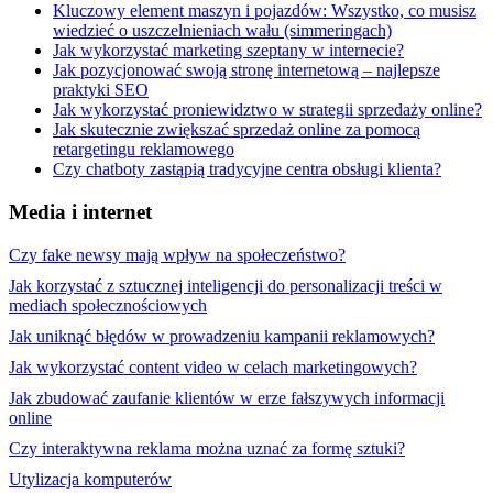
Kluczowy element maszyn i pojazdów: Wszystko, co musisz
wiedzieć o uszczelnieniach wału (simmeringach)
Jak wykorzystać marketing szeptany w internecie?
Jak pozycjonować swoją stronę internetową – najlepsze
praktyki SEO
Jak wykorzystać proniewidztwo w strategii sprzedaży online?
Jak skutecznie zwiększać sprzedaż online za pomocą
retargetingu reklamowego
Czy chatboty zastąpią tradycyjne centra obsługi klienta?
Media i internet
Czy fake newsy mają wpływ na społeczeństwo?
Jak korzystać z sztucznej inteligencji do personalizacji treści w
mediach społecznościowych
Jak uniknąć błędów w prowadzeniu kampanii reklamowych?
Jak wykorzystać content video w celach marketingowych?
Jak zbudować zaufanie klientów w erze fałszywych informacji
online
Czy interaktywna reklama można uznać za formę sztuki?
Utylizacja komputerów