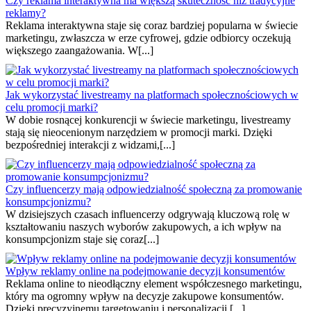
Czy reklama interaktywna ma większą skuteczność niż tradycyjne
reklamy?
Reklama interaktywna staje się coraz bardziej popularna w świecie
marketingu, zwłaszcza w erze cyfrowej, gdzie odbiorcy oczekują
większego zaangażowania. W[...]
Jak wykorzystać livestreamy na platformach społecznościowych w
celu promocji marki?
W dobie rosnącej konkurencji w świecie marketingu, livestreamy
stają się nieocenionym narzędziem w promocji marki. Dzięki
bezpośredniej interakcji z widzami,[...]
Czy influencerzy mają odpowiedzialność społeczną za promowanie
konsumpcjonizmu?
W dzisiejszych czasach influencerzy odgrywają kluczową rolę w
kształtowaniu naszych wyborów zakupowych, a ich wpływ na
konsumpcjonizm staje się coraz[...]
Wpływ reklamy online na podejmowanie decyzji konsumentów
Reklama online to nieodłączny element współczesnego marketingu,
który ma ogromny wpływ na decyzje zakupowe konsumentów.
Dzięki precyzyjnemu targetowaniu i personalizacji,[...]