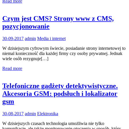
Read more
Czym jest CMS? Strony www z CMS,
pozycjonowanie
30-09-2017
admin
Media i internet
W dzisiejszym cyfrowym świecie, posiadanie strony internetowej to
niemal konieczność dla każdej firmy czy osoby prywatnej. Jednak
wiele osób rezygnuje[…]
Read more
Telefoniczne gadżety detektywistyczne.
Akcesoria GSM: podsłuch i lokalizator
gsm
30-08-2017
admin
Elektronika
W dzisiejszych czasach technologia umożliwia nie tylko
komunikację, ale także monitorowanie otoczenia w sposób, który