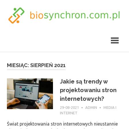
Skip
to
content
biosynchron.com.pl
MIESIĄC:
SIERPIEŃ 2021
Jakie są trendy w
projektowaniu stron
internetowych?
29-08-2021
ADMIN
MEDIA I
INTERNET
Świat projektowania stron internetowych nieustannie