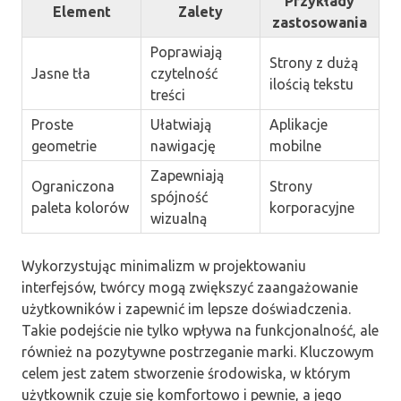
Przykłady
Element
Zalety
zastosowania
Poprawiają
Strony z dużą
Jasne tła
czytelność
ilością tekstu
treści
Proste
Ułatwiają
Aplikacje
geometrie
nawigację
mobilne
Zapewniają
Ograniczona
Strony
spójność
paleta kolorów
korporacyjne
wizualną
Wykorzystując minimalizm w projektowaniu
interfejsów, twórcy mogą zwiększyć zaangażowanie
użytkowników i zapewnić im lepsze doświadczenia.
Takie podejście nie tylko wpływa na funkcjonalność, ale
również na pozytywne postrzeganie marki. Kluczowym
celem jest zatem stworzenie środowiska, w którym
użytkownik czuje się komfortowo i pewnie, a jego