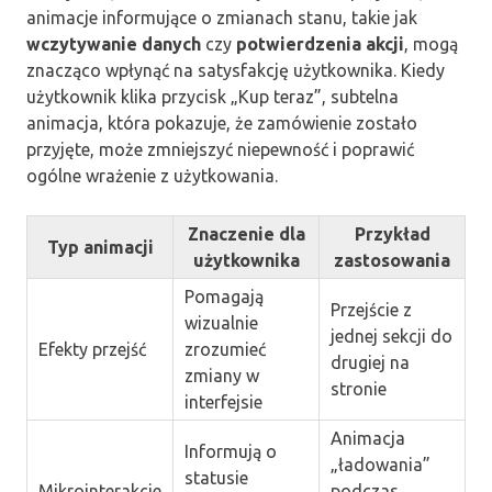
animacje informujące o zmianach stanu, takie jak
wczytywanie danych
czy
potwierdzenia akcji
, mogą
znacząco wpłynąć na satysfakcję użytkownika. Kiedy
użytkownik klika przycisk „Kup teraz”, subtelna
animacja, która pokazuje, że zamówienie zostało
przyjęte, może zmniejszyć niepewność i poprawić
ogólne wrażenie z użytkowania.
Znaczenie dla
Przykład
Typ animacji
użytkownika
zastosowania
Pomagają
Przejście z
wizualnie
jednej sekcji do
Efekty przejść
zrozumieć
drugiej na
zmiany w
stronie
interfejsie
Animacja
Informują o
„ładowania”
statusie
Mikrointerakcje
podczas