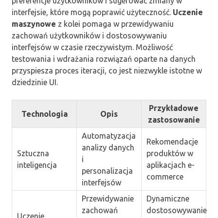
preferencje użytkowników i sugerować zmiany w
interfejsie, które mogą poprawić użyteczność.
Uczenie
maszynowe
z kolei pomaga w przewidywaniu
zachowań użytkowników i dostosowywaniu
interfejsów w czasie rzeczywistym. Możliwość
testowania i wdrażania rozwiązań oparte na danych
przyspiesza proces iteracji, co jest niezwykle istotne w
dziedzinie UI.
Przykładowe
Technologia
Opis
zastosowanie
Automatyzacja
Rekomendacje
analizy danych
Sztuczna
produktów w
i
inteligencja
aplikacjach e-
personalizacja
commerce
interfejsów
Przewidywanie
Dynamiczne
zachowań
dostosowywanie
Uczenie