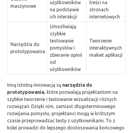
użytkowników
treści na
maszynowe
na podstawie
stronach
ich interakcji
internetowych
Umożliwiają
szybkie
testowanie
Tworzenie
Narzędzia do
pomysłów i
interaktywnych
prototypowania
zbieranie opinii
makiet aplikacji
od
użytkowników
Inną istotną innowacją są
narzędzia do
prototypowania
, które pozwalają projektantom na
szybkie tworzenie i testowanie wizualizacji różnych
rozwiązań. Dzięki nim, zamiast długoterminowego
rozwijania pomysłu, projektanci mogą w krótszym
czasie przeprowadzać testy z użytkownikami. To z
kolei prowadzi do lepszego dostosowania końcowego