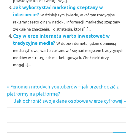
poważnych konsekwencji. W[...]...
Jak wykorzystać marketing szeptany w
internecie?
W dzisiejszym świecie, w którym tradycyjne
reklamy często giną w natłoku informacji, marketing szeptany
zyskuje na znaczeniu. To strategia, która[...]...
Czy w erze internetu warto inwestować w
tradycyjne media?
W dobie internetu, gdzie dominują
media cyfrowe, warto zastanowić się nad miejscem tradycyjnych
mediów w strategiach marketingowych. Choć niektórzy
mogą[...]...
Previous
Nawigacja
Fenomen młodych youtuberów – jak przechodzić z
Post:
platformy na platformę?
wpisu
Next
Jak ochronić swoje dane osobowe w erze cyfrowej
Post: