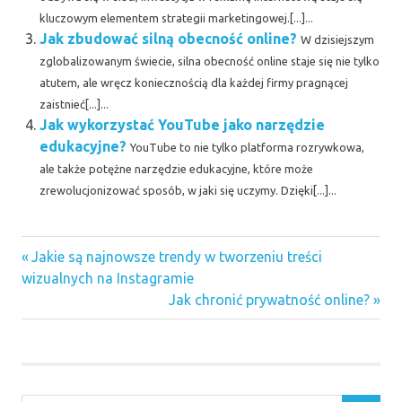
kluczowym elementem strategii marketingowej.[...]...
Jak zbudować silną obecność online?
W dzisiejszym
zglobalizowanym świecie, silna obecność online staje się nie tylko
atutem, ale wręcz koniecznością dla każdej firmy pragnącej
zaistnieć[...]...
Jak wykorzystać YouTube jako narzędzie
edukacyjne?
YouTube to nie tylko platforma rozrywkowa,
ale także potężne narzędzie edukacyjne, które może
zrewolucjonizować sposób, w jaki się uczymy. Dzięki[...]...
Previous
Nawigacja
Jakie są najnowsze trendy w tworzeniu treści
Post:
wizualnych na Instagramie
wpisu
Next
Jak chronić prywatność online?
Post: