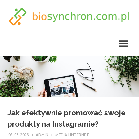
Skip
to
content
biosynchron.com.pl
Jak efektywnie promować swoje
produkty na Instagramie?
05-03-2023
ADMIN
MEDIA I INTERNET