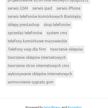
projektowanie stron internetowych bydgoszcz
serwis GSM
serwis ipad
serwis iPhone
serwis telefonów komórkowych Białołęka
sklepy prestashop
skup telefonów
sprzedaż telefonów
system cms
telefony komórkowe mazowieckie
Telefony voip dla firm
tworzenie sklepów
tworzenie sklepów internetowych
tworzenie stron internetowych cms
wykonywanie sklepów internetowych
wzmocnienie sygnału gsm
Powered by
WordPress
and
Poseidon
.