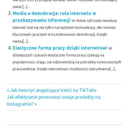
świat.[...]...
Media a demokracja: rola internetu w
przekazywaniu informacji
W dobie cyfrowej rewolucji
internet stał się nie tylko narzędziem komunikacji, ale również
kluczowym graczem w kształtowaniu demokracji. Dzięki
niemu[...]...
Elastyczne formy pracy dzięki internetowi
W
dzisiejszych czasach elastyczne formy pracy zyskują na
popularności, stając się odpowiedzią na potrzeby nowoczesnych
pracowników. Dzięki internetowi, możliwości zatrudnienia[...]...
Previous
Nawigacja
Jak tworzyć angażujące treści na TikToku
Next
Post:
Jak efektywnie promować swoje produkty na
wpisu
Post:
Instagramie?