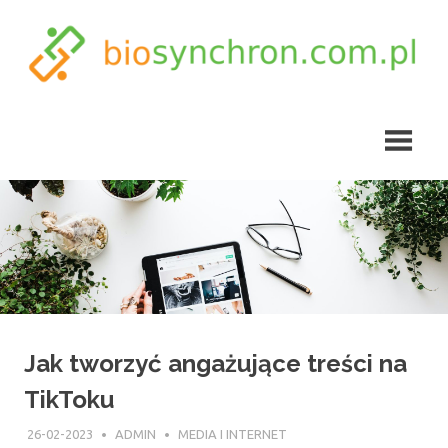
Skip
to
content
biosynchron.com.pl
Jak tworzyć angażujące treści na
TikToku
26-02-2023
ADMIN
MEDIA I INTERNET