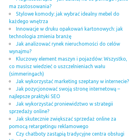
gsm
ma zastosowania?
podsłuchy
Stylowe komody: jak wybrać idealny mebel do
gsm
każdego wnętrza
Pozycjonowanie
Innowacje w druku opakowań kartonowych: jak
sklepów
technologia zmienia branżę
Jak analizować rynek nieruchomości do celów
pozycjonowanie
sklepów
wynajmu?
internetowych
Kluczowy element maszyn i pojazdów: Wszystko,
co musisz wiedzieć o uszczelnieniach wału
sklepy
prestashop
(simmeringach)
Jak wykorzystać marketing szeptany w internecie?
Jak pozycjonować swoją stronę internetową –
najlepsze praktyki SEO
Jak wykorzystać proniewidztwo w strategii
sprzedaży online?
Jak skutecznie zwiększać sprzedaż online za
pomocą retargetingu reklamowego
Czy chatboty zastąpią tradycyjne centra obsługi