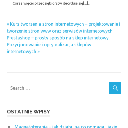
Coraz więcej przedsiębiorstw decyduje się[...]...
agencje
Previous
Nawigacja
Kurs tworzenia stron internetowych – projektowanie i
interaktywne
Post:
tworzenie stron www oraz serwisów internetowych
facebook
wpisu
Next
Prestashop – prosty sposób na sklep internetowy.
akcesoria
Post:
Pozycjonowanie i optymalizacja sklepów
GSM
internetowych
kampanie
reklamowe
Naprawa
telefonów
Kraków
Galeria
Optymalizacja
sklepu
prestashop
OSTATNIE WPISY
podsłuch i
lokalizator
Magnetoterapia – jak działa, na co pomaga i jakie