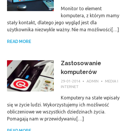
Monitor to element
komputera, z którym mamy
stały kontakt, dlatego jego wygląd jest dla
użytkownika niezwykle ważny. Nie ma możliwości[…]
READ MORE
Zastosowanie
komputerów
29-01-2014
ADMIN
MEDIA I
INTERNET
Komputery na stałe wpisały
się w życie ludzi. Wykorzystujemy ich możliwość
obliczeniowe we wszystkich dziedzinach życia.
Pomagają nam w przewidywaniu[…]
READ MORE