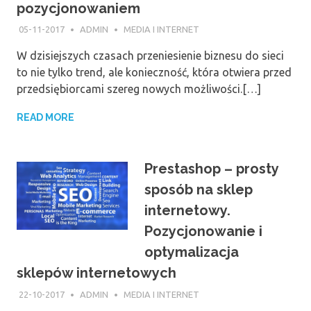
pozycjonowaniem
05-11-2017
ADMIN
MEDIA I INTERNET
W dzisiejszych czasach przeniesienie biznesu do sieci
to nie tylko trend, ale konieczność, która otwiera przed
przedsiębiorcami szereg nowych możliwości.[…]
READ MORE
Prestashop – prosty
sposób na sklep
internetowy.
Pozycjonowanie i
optymalizacja
sklepów internetowych
22-10-2017
ADMIN
MEDIA I INTERNET