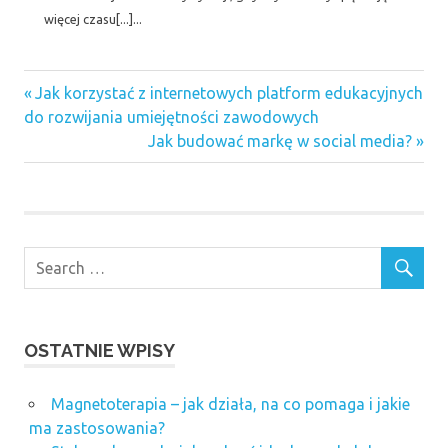
więcej czasu[...]...
Previous
Nawigacja
Jak korzystać z internetowych platform edukacyjnych
Post:
do rozwijania umiejętności zawodowych
wpisu
Next
Jak budować markę w social media?
Post:
OSTATNIE WPISY
Magnetoterapia – jak działa, na co pomaga i jakie
ma zastosowania?