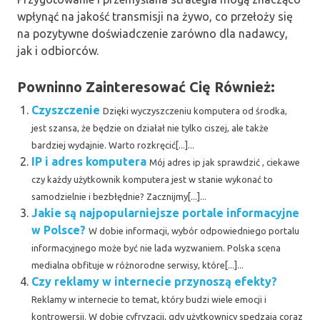
wpłynąć na jakość transmisji na żywo, co przełoży się
na pozytywne doświadczenie zarówno dla nadawcy,
jak i odbiorców.
Powninno Zainteresować Cię Również:
Czyszczenie
Dzięki wyczyszczeniu komputera od środka,
jest szansa, że będzie on działał nie tylko ciszej, ale także
bardziej wydajnie. Warto rozkręcić[...]...
IP i adres komputera
Mój adres ip jak sprawdzić , ciekawe
czy każdy użytkownik komputera jest w stanie wykonać to
samodzielnie i bezbłędnie? Zacznijmy[...]...
Jakie są najpopularniejsze portale informacyjne
w Polsce?
W dobie informacji, wybór odpowiedniego portalu
informacyjnego może być nie lada wyzwaniem. Polska scena
medialna obfituje w różnorodne serwisy, które[...]...
Czy reklamy w internecie przynoszą efekty?
Reklamy w internecie to temat, który budzi wiele emocji i
kontrowersji. W dobie cyfryzacji, gdy użytkownicy spędzają coraz