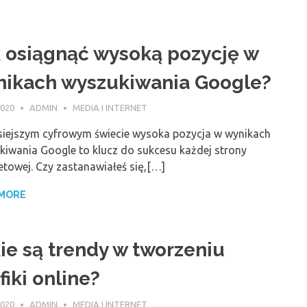
 osiągnąć wysoką pozycję w
nikach wyszukiwania Google?
2020
ADMIN
MEDIA I INTERNET
siejszym cyfrowym świecie wysoka pozycja w wynikach
kiwania Google to klucz do sukcesu każdej strony
etowej. Czy zastanawiałeś się,[…]
 MORE
ie są trendy w tworzeniu
fiki online?
2020
ADMIN
MEDIA I INTERNET