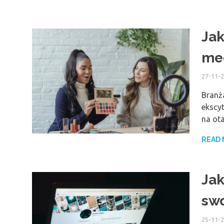
Jak
med
27-11-
Branża
ekscyt
na ota
READ
Jak
swo
25-11-