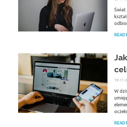
Świat 
kształ
odbio
READ
Jak
cel
19-11-
W dzis
umieję
elemen
oczek
READ