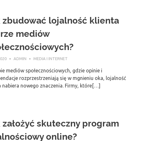
 zbudować lojalność klienta
erze mediów
ołecznościowych?
2020
ADMIN
MEDIA I INTERNET
ie mediów społecznościowych, gdzie opinie i
ndacje rozprzestrzeniają się w mgnieniu oka, lojalność
a nabiera nowego znaczenia. Firmy, które[…]
 założyć skuteczny program
alnościowy online?