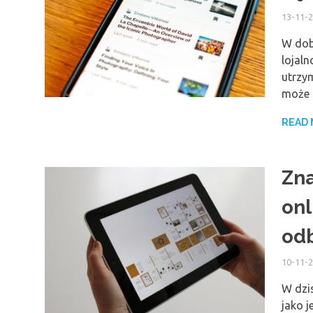
13-11-
W dob
lojaln
utrzy
może 
READ
Zna
onl
od
10-11-
W dzi
jako j