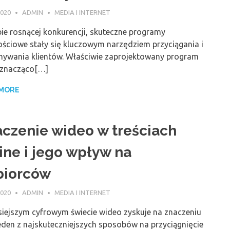
2020
ADMIN
MEDIA I INTERNET
ie rosnącej konkurencji, skuteczne programy
ościowe stały się kluczowym narzędziem przyciągania i
mywania klientów. Właściwie zaprojektowany program
znacząco[…]
 MORE
czenie wideo w treściach
ine i jego wpływ na
biorców
2020
ADMIN
MEDIA I INTERNET
siejszym cyfrowym świecie wideo zyskuje na znaczeniu
eden z najskuteczniejszych sposobów na przyciągnięcie