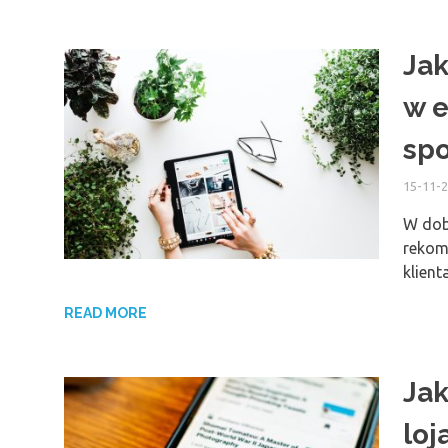
Jak
w 
sp
15-11-
W dob
rekome
klient
READ MORE
Jak
loj