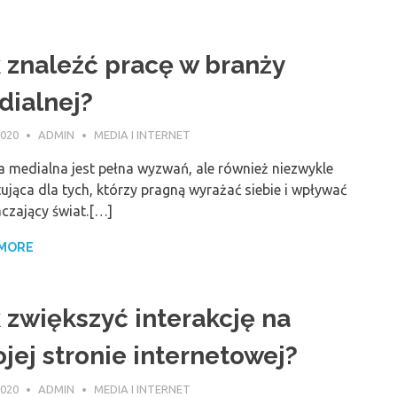
 znaleźć pracę w branży
ialnej?
2020
ADMIN
MEDIA I INTERNET
 medialna jest pełna wyzwań, ale również niezwykle
ująca dla tych, którzy pragną wyrażać siebie i wpływać
czający świat.[…]
 MORE
 zwiększyć interakcję na
jej stronie internetowej?
2020
ADMIN
MEDIA I INTERNET