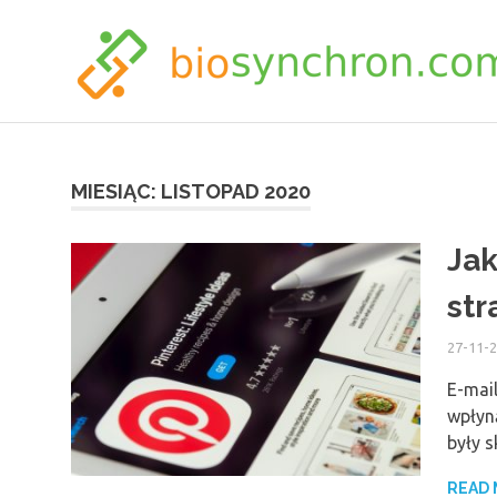
Skip
to
content
MIESIĄC:
LISTOPAD 2020
Ja
str
27-11-
E-mai
wpłyn
były 
READ