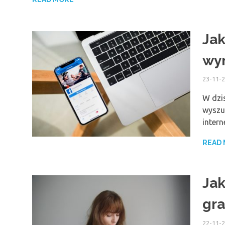
Jak
wy
23-11-
W dzi
wyszu
intern
READ
Jak
gra
22-11-