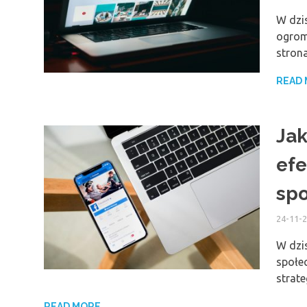
W dzi
ogromn
stron
READ
Jak
efe
sp
24-11-
W dzi
społec
strat
READ MORE