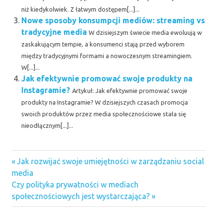
niż kiedykolwiek. Z łatwym dostępem[...]...
Nowe sposoby konsumpcji mediów: streaming vs
tradycyjne media
W dzisiejszym świecie media ewoluują w
zaskakującym tempie, a konsumenci stają przed wyborem
między tradycyjnymi formami a nowoczesnym streamingiem.
W[...]...
Jak efektywnie promować swoje produkty na
Instagramie?
Artykuł: Jak efektywnie promować swoje
produkty na Instagramie? W dzisiejszych czasach promocja
swoich produktów przez media społecznościowe stała się
nieodłącznym[...]...
Previous
Nawigacja
Jak rozwijać swoje umiejętności w zarządzaniu social
Post:
media
wpisu
Next
Czy polityka prywatności w mediach
Post:
społecznościowych jest wystarczająca?