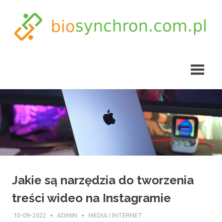
Skip
to
content
biosynchron.com.pl
Jakie są narzędzia do tworzenia
treści wideo na Instagramie
10-09-2022
ADMIN
MEDIA I INTERNET