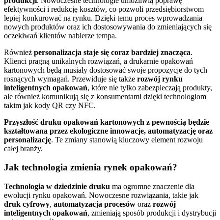
produkcji
. Nowoczesne technologie umożliwią poprawę
efektywności i redukcję kosztów, co pozwoli przedsiębiorstwom
lepiej konkurować na rynku. Dzięki temu proces wprowadzania
nowych produktów oraz ich dostosowywania do zmieniających się
oczekiwań klientów nabierze tempa.
Również
personalizacja staje się coraz bardziej znacząca
.
Klienci pragną unikalnych rozwiązań, a drukarnie opakowań
kartonowych będą musiały dostosować swoje propozycje do tych
rosnących wymagań. Przewiduje się także
rozwój rynku
inteligentnych opakowań
, które nie tylko zabezpieczają produkty,
ale również komunikują się z konsumentami dzięki technologiom
takim jak kody QR czy NFC.
Przyszłość druku opakowań kartonowych z pewnością będzie
kształtowana przez ekologiczne innowacje, automatyzację oraz
personalizację
. Te zmiany stanowią kluczowy element rozwoju
całej branży.
Jak technologia zmienia rynek opakowań?
Technologia w dziedzinie druku
ma ogromne znaczenie dla
ewolucji rynku opakowań. Nowoczesne rozwiązania, takie jak
druk cyfrowy
,
automatyzacja procesów
oraz
rozwój
inteligentnych opakowań
, zmieniają sposób produkcji i dystrybucji