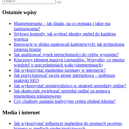
Post:
Search
Search
for:
Ostatnie wpisy
Magnetoterapia – jak działa, na co pomaga i jakie ma
zastosowania?
Stylowe komody: jak wybrać idealny mebel do każdego
wnętrza
Innowacje w druku opakowań kartonowych: jak technologia
zmienia branżę
Jak analizować rynek nieruchomości do celów wynajmu?
Kluczowy element maszyn i pojazdów: Wszystko, co musisz
wiedzieć o uszczelnieniach wału (simmeringach)
Jak wykorzystać marketing szeptany w internecie?
Jak pozycjonować swoją stronę internetową – najlepsze
praktyki SEO
Jak wykorzystać proniewidztwo w strategii sprzedaży online?
Jak skutecznie zwiększać sprzedaż online za pomocą
retargetingu reklamowego
Czy chatboty zastąpią tradycyjne centra obsługi klienta?
Media i internet
Jak wykorzystać influencer marketing do promocji swojego
biznesu w mediach społecznościowych