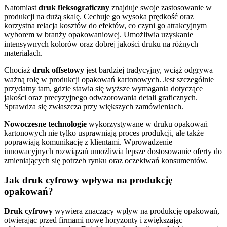
Natomiast
druk fleksograficzny
znajduje swoje zastosowanie w
produkcji na dużą skalę. Cechuje go wysoka prędkość oraz
korzystna relacja kosztów do efektów, co czyni go atrakcyjnym
wyborem w branży opakowaniowej. Umożliwia uzyskanie
intensywnych kolorów oraz dobrej jakości druku na różnych
materiałach.
Chociaż
druk offsetowy
jest bardziej tradycyjny, wciąż odgrywa
ważną rolę w produkcji opakowań kartonowych. Jest szczególnie
przydatny tam, gdzie stawia się wyższe wymagania dotyczące
jakości oraz precyzyjnego odwzorowania detali graficznych.
Sprawdza się zwłaszcza przy większych zamówieniach.
Nowoczesne technologie
wykorzystywane w druku opakowań
kartonowych nie tylko usprawniają proces produkcji, ale także
poprawiają komunikację z klientami. Wprowadzenie
innowacyjnych rozwiązań umożliwia lepsze dostosowanie oferty do
zmieniających się potrzeb rynku oraz oczekiwań konsumentów.
Jak druk cyfrowy wpływa na produkcję
opakowań?
Druk cyfrowy
wywiera znaczący wpływ na produkcję opakowań,
otwierając przed firmami nowe horyzonty i zwiększając