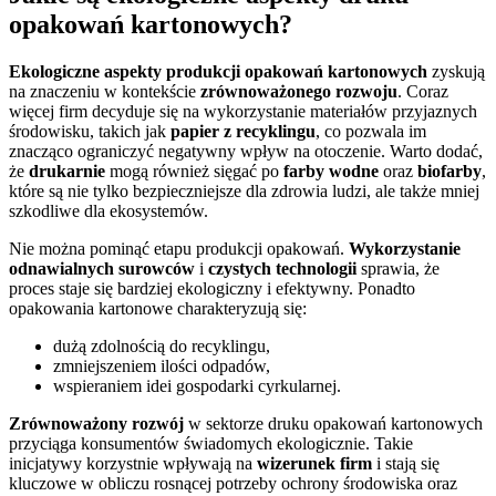
opakowań kartonowych?
Ekologiczne aspekty produkcji opakowań kartonowych
zyskują
na znaczeniu w kontekście
zrównoważonego rozwoju
. Coraz
więcej firm decyduje się na wykorzystanie materiałów przyjaznych
środowisku, takich jak
papier z recyklingu
, co pozwala im
znacząco ograniczyć negatywny wpływ na otoczenie. Warto dodać,
że
drukarnie
mogą również sięgać po
farby wodne
oraz
biofarby
,
które są nie tylko bezpieczniejsze dla zdrowia ludzi, ale także mniej
szkodliwe dla ekosystemów.
Nie można pominąć etapu produkcji opakowań.
Wykorzystanie
odnawialnych surowców
i
czystych technologii
sprawia, że
proces staje się bardziej ekologiczny i efektywny. Ponadto
opakowania kartonowe charakteryzują się:
dużą zdolnością do recyklingu,
zmniejszeniem ilości odpadów,
wspieraniem idei gospodarki cyrkularnej.
Zrównoważony rozwój
w sektorze druku opakowań kartonowych
przyciąga konsumentów świadomych ekologicznie. Takie
inicjatywy korzystnie wpływają na
wizerunek firm
i stają się
kluczowe w obliczu rosnącej potrzeby ochrony środowiska oraz