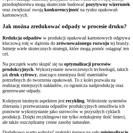
przedsiębiorstwa mogą skutecznie budować
pozytywny wizerunek
oraz zwiększać swoją
konkurencyjność
na rynku opakowań
kartonowych.
Jak można zredukować odpady w procesie druku?
Redukcja odpadów
w produkcji opakowań kartonowych odgrywa
kluczową rolę w dążeniu do
zrównoważonego rozwoju
tej branży.
Istnieje wiele skutecznych strategii, które mogą pomóc osiągnąć ten
cel.
Na początek warto skupić się na
optymalizacji procesów
produkcyjnych
. Wykorzystanie nowoczesnych technologii, takich
jak
druk cyfrowy
, znacząco zmniejsza ilość materiałów
potrzebnych do tworzenia opakowań. To z kolei pozwala na
realizację mniejszych nakładów, co ogranicza nadprodukcję oraz
generowane odpady.
Kolejnym istotnym aspektem jest
recykling
. Wdrożenie systemów
zbierania i przetwarzania odpadów produkcyjnych umożliwia ich
ponowne wykorzystanie jako surowców w przyszłych cyklach
produkcji. Dzięki recyklingowi nie tylko redukujemy ilość śmieci,
ale także oszczędzamy cenne zasoby naturalne.
Dodatkowo warto wdrożyć praktyki mające na celu
minimalizację