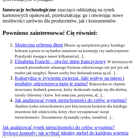
Innowacje technologiczne
znacząco oddziałują na rynek
kartonowych opakowań, przekształcając go i otwierając nowe
możliwości zarówno dla producentów, jak i konsumentów.
Powninno zainteresować Cię również:
Skuteczna ochrona dłoni
Dłonie są narzędziem pracy każdego
boksera a przez to są bardzo narażone na kontuzję czy nadwyrężenie.
Pojedynki trwające nawet kilkanaście[...]...
Elisabetta Franchi – otwórz sklep franczyzowy
W dzisiejszych
czasach prowadzenie własnego biznesu odzieżowego nie jest już tak
trudne jak niegdyś. Nawet osoby bez doświadczenia są w[...]...
Kukurydza w żywieniu zwierząt. Jaki wpływ na mięso i
produkty odzwierzęca mają te ziarna?
Kukurydza to chętnie
stosowany dodatek paszowy, który doskonale nadaje się dla drobiu,
trzody chlewnej i krów. Jest smaczna, pożywna, a[...]...
Jak analizować rynek nieruchomości do celów wynajmu?
Analiza rynku nieruchomości jest kluczowym krokiem dla każdego
inwestora lub właściciela, który chce wynajmować swoje
nieruchomości. Zrozumienie dynamiki rynku, trendów[...]...
Nawigacja
Previous
Jak analizować rynek nieruchomości do celów wynajmu?
Post:
Next
Stylowe komody: jak wybrać idealny mebel do każdego wnętrza
wpisu