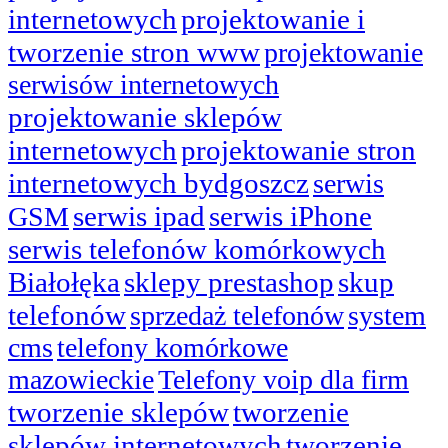
internetowych
projektowanie i
tworzenie stron www
projektowanie
serwisów internetowych
projektowanie sklepów
internetowych
projektowanie stron
internetowych bydgoszcz
serwis
serwis ipad
serwis iPhone
GSM
serwis telefonów komórkowych
Białołęka
sklepy prestashop
skup
telefonów
sprzedaż telefonów
system
cms
telefony komórkowe
mazowieckie
Telefony voip dla firm
tworzenie sklepów
tworzenie
sklepów internetowych
tworzenie