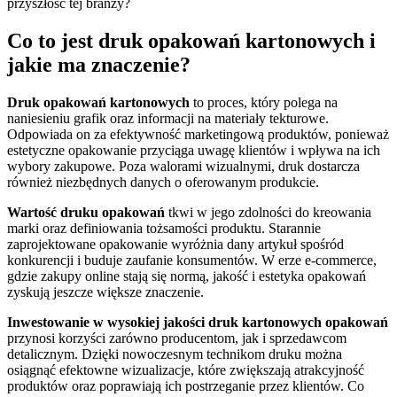
przyszłość tej branży?
Co to jest druk opakowań kartonowych i
jakie ma znaczenie?
Druk opakowań kartonowych
to proces, który polega na
naniesieniu grafik oraz informacji na materiały tekturowe.
Odpowiada on za efektywność marketingową produktów, ponieważ
estetyczne opakowanie przyciąga uwagę klientów i wpływa na ich
wybory zakupowe. Poza walorami wizualnymi, druk dostarcza
również niezbędnych danych o oferowanym produkcie.
Wartość druku opakowań
tkwi w jego zdolności do kreowania
marki oraz definiowania tożsamości produktu. Starannie
zaprojektowane opakowanie wyróżnia dany artykuł spośród
konkurencji i buduje zaufanie konsumentów. W erze e-commerce,
gdzie zakupy online stają się normą, jakość i estetyka opakowań
zyskują jeszcze większe znaczenie.
Inwestowanie w wysokiej jakości druk kartonowych opakowań
przynosi korzyści zarówno producentom, jak i sprzedawcom
detalicznym. Dzięki nowoczesnym technikom druku można
osiągnąć efektowne wizualizacje, które zwiększają atrakcyjność
produktów oraz poprawiają ich postrzeganie przez klientów. Co