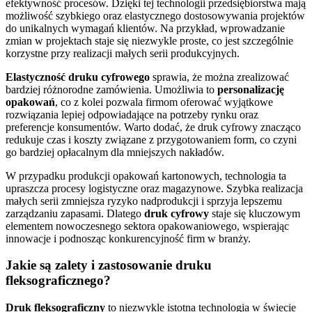
efektywność procesów. Dzięki tej technologii przedsiębiorstwa mają
możliwość szybkiego oraz elastycznego dostosowywania projektów
do unikalnych wymagań klientów. Na przykład, wprowadzanie
zmian w projektach staje się niezwykle proste, co jest szczególnie
korzystne przy realizacji małych serii produkcyjnych.
Elastyczność druku cyfrowego
sprawia, że można zrealizować
bardziej różnorodne zamówienia. Umożliwia to
personalizację
opakowań
, co z kolei pozwala firmom oferować wyjątkowe
rozwiązania lepiej odpowiadające na potrzeby rynku oraz
preferencje konsumentów. Warto dodać, że druk cyfrowy znacząco
redukuje czas i koszty związane z przygotowaniem form, co czyni
go bardziej opłacalnym dla mniejszych nakładów.
W przypadku produkcji opakowań kartonowych, technologia ta
upraszcza procesy logistyczne oraz magazynowe. Szybka realizacja
małych serii zmniejsza ryzyko nadprodukcji i sprzyja lepszemu
zarządzaniu zapasami. Dlatego
druk cyfrowy
staje się kluczowym
elementem nowoczesnego sektora opakowaniowego, wspierając
innowacje i podnosząc konkurencyjność firm w branży.
Jakie są zalety i zastosowanie druku
fleksograficznego?
Druk fleksograficzny
to niezwykle istotna technologia w świecie