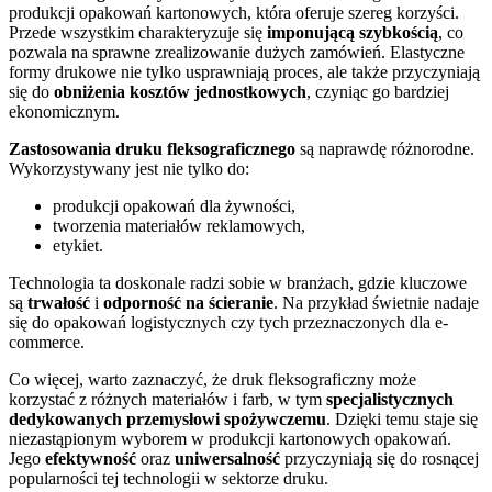
produkcji opakowań kartonowych, która oferuje szereg korzyści.
Przede wszystkim charakteryzuje się
imponującą szybkością
, co
pozwala na sprawne zrealizowanie dużych zamówień. Elastyczne
formy drukowe nie tylko usprawniają proces, ale także przyczyniają
się do
obniżenia kosztów jednostkowych
, czyniąc go bardziej
ekonomicznym.
Zastosowania druku fleksograficznego
są naprawdę różnorodne.
Wykorzystywany jest nie tylko do:
produkcji opakowań dla żywności,
tworzenia materiałów reklamowych,
etykiet.
Technologia ta doskonale radzi sobie w branżach, gdzie kluczowe
są
trwałość
i
odporność na ścieranie
. Na przykład świetnie nadaje
się do opakowań logistycznych czy tych przeznaczonych dla e-
commerce.
Co więcej, warto zaznaczyć, że druk fleksograficzny może
korzystać z różnych materiałów i farb, w tym
specjalistycznych
dedykowanych przemysłowi spożywczemu
. Dzięki temu staje się
niezastąpionym wyborem w produkcji kartonowych opakowań.
Jego
efektywność
oraz
uniwersalność
przyczyniają się do rosnącej
popularności tej technologii w sektorze druku.