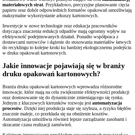
materiałowych strat
. Przykładowo, precyzyjne planowanie cięcia
papieru oraz dobór odpowiednich formatów opakowań umożliwiają
maksymalne wykorzystanie arkuszy kartonowych.
Inwestycje w nowe technologie oraz edukacja pracowników
dotycząca znaczenia redukcji odpadów mają ogromny wpływ na
efektywność podejmowanych działań. Ponadto współpraca z
dostawcami surowców i dążenie do stosowania materiałów łatwych
do recyklingu to kolejne kroki ku bardziej ekologicznemu podejściu
w druku opakowań kartonowych.
Jakie innowacje pojawiają się w branży
druku opakowań kartonowych?
Branża druku opakowań kartonowych wprowadza różnorodne
innowacje, które mają na celu zwiększenie efektywności produkcji
oraz dostosowanie się do dynamicznie zmieniającego się rynku.
Jednym z kluczowych kierunków rozwoju jest
automatyzacja
procesów
. Dzięki niej produkcja staje się szybsza, a ryzyko błędów
znacznie maleje, co przekłada się na obniżenie kosztów.
Automatyzacja umożliwia również lepsze zarządzanie zasobami i
skracanie czasu realizacji zamówień.
Kolejnym interesującym przykładem nowoczesnych rozwiązań są