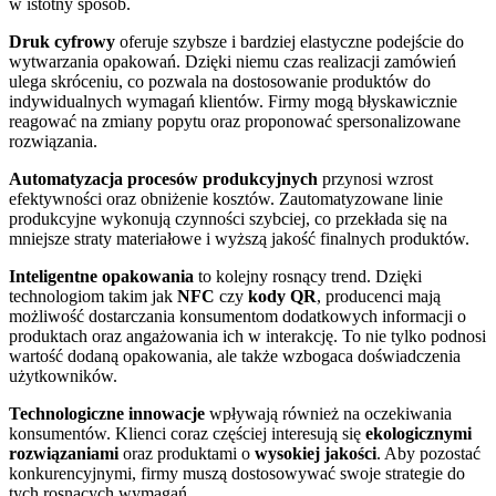
w istotny sposób.
Druk cyfrowy
oferuje szybsze i bardziej elastyczne podejście do
wytwarzania opakowań. Dzięki niemu czas realizacji zamówień
ulega skróceniu, co pozwala na dostosowanie produktów do
indywidualnych wymagań klientów. Firmy mogą błyskawicznie
reagować na zmiany popytu oraz proponować spersonalizowane
rozwiązania.
Automatyzacja procesów produkcyjnych
przynosi wzrost
efektywności oraz obniżenie kosztów. Zautomatyzowane linie
produkcyjne wykonują czynności szybciej, co przekłada się na
mniejsze straty materiałowe i wyższą jakość finalnych produktów.
Inteligentne opakowania
to kolejny rosnący trend. Dzięki
technologiom takim jak
NFC
czy
kody QR
, producenci mają
możliwość dostarczania konsumentom dodatkowych informacji o
produktach oraz angażowania ich w interakcję. To nie tylko podnosi
wartość dodaną opakowania, ale także wzbogaca doświadczenia
użytkowników.
Technologiczne innowacje
wpływają również na oczekiwania
konsumentów. Klienci coraz częściej interesują się
ekologicznymi
rozwiązaniami
oraz produktami o
wysokiej jakości
. Aby pozostać
konkurencyjnymi, firmy muszą dostosowywać swoje strategie do
tych rosnących wymagań.