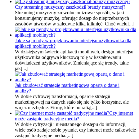
Czy streaming muzyczny zaszkodził branży muzycznej?
Streaming muzyczny zrewolucjonizował sposób, w jaki
konsumujemy muzykę, oferując dostęp do nieprzebranych
zasobów utworów w zaledwie kilka kliknięć. Choć wielu[...]
Jakie są trendy w projektowaniu interfejsu użytkownika dla
aplikacji mobilnych?
W dzisiejszym świecie aplikacji mobilnych, design interfejsu
użytkownika odgrywa kluczową rolę w kształtowaniu
doświadczeń użytkowników. Zmieniające się trendy, takie
jak[...]
Jak zbudować strategię marketingową opartą o dane i
analizy?
W dobie cyfrowej transformacji, oparcie strategii
marketingowej na danych stało się nie tylko korzystne, ale
wręcz niezbędne. Firmy, które potrafią[...]
Czy internet
może zastąpić tradycyjne media?
W dobie cyfryzacji i nieustannego dostępu do informacji,
wiele osób zadaje sobie pytanie, czy internet może całkowicie
zastąpić tradycyjne media.[...]