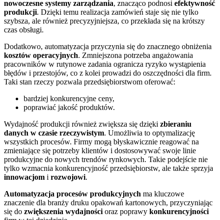
nowoczesne systemy zarządzania
, znacząco podnosi
efektywność
produkcji
. Dzięki temu realizacja zamówień staje się nie tylko
szybsza, ale również precyzyjniejsza, co przekłada się na krótszy
czas obsługi.
Dodatkowo, automatyzacja przyczynia się do znacznego obniżenia
kosztów operacyjnych
. Zmniejszona potrzeba angażowania
pracowników w rutynowe zadania ogranicza ryzyko wystąpienia
błędów i przestojów, co z kolei prowadzi do oszczędności dla firm.
Taki stan rzeczy pozwala przedsiębiorstwom oferować:
bardziej konkurencyjne ceny,
poprawiać jakość produktów.
Wydajność produkcji również zwiększa się dzięki
zbieraniu
danych w czasie rzeczywistym
. Umożliwia to optymalizację
wszystkich procesów. Firmy mogą błyskawicznie reagować na
zmieniające się potrzeby klientów i dostosowywać swoje linie
produkcyjne do nowych trendów rynkowych. Takie podejście nie
tylko wzmacnia konkurencyjność przedsiębiorstw, ale także sprzyja
innowacjom
i
rozwojowi
.
Automatyzacja procesów produkcyjnych
ma kluczowe
znaczenie dla branży druku opakowań kartonowych, przyczyniając
się do
zwiększenia wydajności
oraz poprawy
konkurencyjności