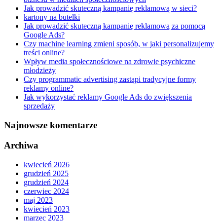
Jak prowadzić skuteczną kampanię reklamową w sieci?
kartony na butelki
Jak prowadzić skuteczną kampanię reklamową za pomocą
Google Ads?
Czy machine learning zmieni sposób, w jaki personalizujemy
treści online?
Wpływ media społecznościowe na zdrowie psychiczne
młodzieży
Czy programmatic advertising zastąpi tradycyjne formy
reklamy online?
Jak wykorzystać reklamy Google Ads do zwiększenia
sprzedaży
Najnowsze komentarze
Archiwa
kwiecień 2026
grudzień 2025
grudzień 2024
czerwiec 2024
maj 2023
kwiecień 2023
marzec 2023