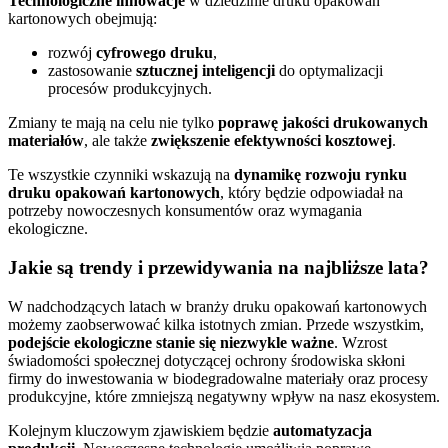
Technologiczne innowacje
w dziedzinie druku opakowań
kartonowych obejmują:
rozwój
cyfrowego druku
,
zastosowanie
sztucznej inteligencji
do optymalizacji
procesów produkcyjnych.
Zmiany te mają na celu nie tylko
poprawę jakości drukowanych
materiałów
, ale także
zwiększenie efektywności kosztowej
.
Te wszystkie czynniki wskazują na
dynamikę rozwoju rynku
druku opakowań kartonowych
, który będzie odpowiadał na
potrzeby nowoczesnych konsumentów oraz wymagania
ekologiczne.
Jakie są trendy i przewidywania na najbliższe lata?
W nadchodzących latach w branży druku opakowań kartonowych
możemy zaobserwować kilka istotnych zmian. Przede wszystkim,
podejście ekologiczne stanie się niezwykle ważne
. Wzrost
świadomości społecznej dotyczącej ochrony środowiska skłoni
firmy do inwestowania w biodegradowalne materiały oraz procesy
produkcyjne, które zmniejszą negatywny wpływ na nasz ekosystem.
Kolejnym kluczowym zjawiskiem będzie
automatyzacja