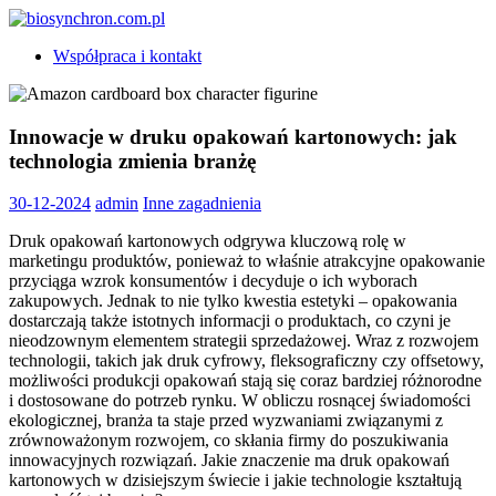
Skip
to
biosynchron.com.pl
Współpraca i kontakt
content
Innowacje w druku opakowań kartonowych: jak
technologia zmienia branżę
30-12-2024
admin
Inne zagadnienia
Druk opakowań kartonowych odgrywa kluczową rolę w
marketingu produktów, ponieważ to właśnie atrakcyjne opakowanie
przyciąga wzrok konsumentów i decyduje o ich wyborach
zakupowych. Jednak to nie tylko kwestia estetyki – opakowania
dostarczają także istotnych informacji o produktach, co czyni je
nieodzownym elementem strategii sprzedażowej. Wraz z rozwojem
technologii, takich jak druk cyfrowy, fleksograficzny czy offsetowy,
możliwości produkcji opakowań stają się coraz bardziej różnorodne
i dostosowane do potrzeb rynku. W obliczu rosnącej świadomości
ekologicznej, branża ta staje przed wyzwaniami związanymi z
zrównoważonym rozwojem, co skłania firmy do poszukiwania
innowacyjnych rozwiązań. Jakie znaczenie ma druk opakowań
kartonowych w dzisiejszym świecie i jakie technologie kształtują