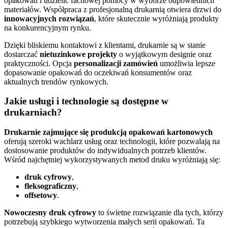
opakowań i udzielić fachowej pomocy w wyborze odpowiednich
materiałów. Współpraca z profesjonalną drukarnią otwiera drzwi do
innowacyjnych rozwiązań
, które skutecznie wyróżniają produkty
na konkurencyjnym rynku.
Dzięki bliskiemu kontaktowi z klientami, drukarnie są w stanie
dostarczać
nietuzinkowe projekty
o wyjątkowym designie oraz
praktyczności. Opcja
personalizacji zamówień
umożliwia lepsze
dopasowanie opakowań do oczekiwań konsumentów oraz
aktualnych trendów rynkowych.
Jakie usługi i technologie są dostępne w
drukarniach?
Drukarnie zajmujące się produkcją opakowań kartonowych
oferują szeroki wachlarz usług oraz technologii, które pozwalają na
dostosowanie produktów do indywidualnych potrzeb klientów.
Wśród najchętniej wykorzystywanych metod druku wyróżniają się:
druk cyfrowy
,
fleksograficzny
,
offsetowy
.
Nowoczesny druk cyfrowy
to świetne rozwiązanie dla tych, którzy
potrzebują szybkiego wytworzenia małych serii opakowań. Ta