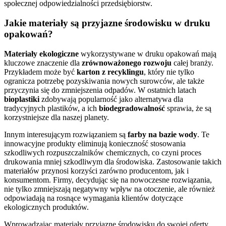
społecznej odpowiedzialności przedsiębiorstw.
Jakie materiały są przyjazne środowisku w druku
opakowań?
Materiały ekologiczne
wykorzystywane w druku opakowań mają
kluczowe znaczenie dla
zrównoważonego rozwoju
całej branży.
Przykładem może być
karton z recyklingu
, który nie tylko
ogranicza potrzebę pozyskiwania nowych surowców, ale także
przyczynia się do zmniejszenia odpadów. W ostatnich latach
bioplastiki
zdobywają popularność jako alternatywa dla
tradycyjnych plastików, a ich
biodegradowalność
sprawia, że są
korzystniejsze dla naszej planety.
Innym interesującym rozwiązaniem są
farby na bazie wody
. Te
innowacyjne produkty eliminują konieczność stosowania
szkodliwych rozpuszczalników chemicznych, co czyni proces
drukowania mniej szkodliwym dla środowiska. Zastosowanie takich
materiałów przynosi korzyści zarówno producentom, jak i
konsumentom. Firmy, decydując się na nowoczesne rozwiązania,
nie tylko zmniejszają negatywny wpływ na otoczenie, ale również
odpowiadają na rosnące wymagania klientów dotyczące
ekologicznych produktów.
Wprowadzając materiały przyjazne środowisku do swojej oferty,