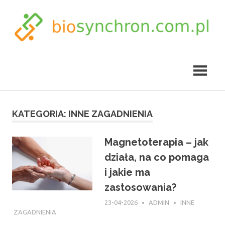
Skip
to
content
biosynchron.com.pl
KATEGORIA:
INNE ZAGADNIENIA
Magnetoterapia – jak
działa, na co pomaga
i jakie ma
zastosowania?
23-04-2026
ADMIN
INNE
ZAGADNIENIA