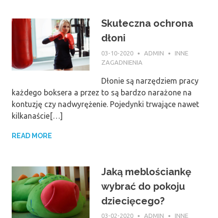
Skuteczna ochrona
dłoni
03-10-2020
ADMIN
INNE
ZAGADNIENIA
Dłonie są narzędziem pracy
każdego boksera a przez to są bardzo narażone na
kontuzję czy nadwyrężenie. Pojedynki trwające nawet
kilkanaście[…]
READ MORE
Jaką meblościankę
wybrać do pokoju
dziecięcego?
03-02-2020
ADMIN
INNE