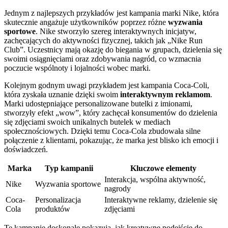
Jednym z najlepszych przykładów jest kampania marki Nike, która
skutecznie angażuje użytkowników poprzez różne
wyzwania
sportowe
. Nike stworzyło szereg interaktywnych inicjatyw,
zachęcających do aktywności fizycznej, takich jak „Nike Run
Club”. Uczestnicy mają okazję do biegania w grupach, dzielenia się
swoimi osiągnięciami oraz zdobywania nagród, co wzmacnia
poczucie wspólnoty i lojalności wobec marki.
Kolejnym godnym uwagi przykładem jest kampania Coca-Coli,
która zyskała uznanie dzięki swoim
interaktywnym reklamom
.
Marki udostępniające personalizowane butelki z imionami,
stworzyły efekt „wow”, który zachęcał konsumentów do dzielenia
się zdjęciami swoich unikalnych butelek w mediach
społecznościowych. Dzięki temu Coca-Cola zbudowała silne
połączenie z klientami, pokazując, że marka jest blisko ich emocji i
doświadczeń.
Marka
Typ kampanii
Kluczowe elementy
Interakcja, wspólna aktywność,
Nike
Wyzwania sportowe
nagrody
Coca-
Personalizacja
Interaktywne reklamy, dzielenie się
Cola
produktów
zdjęciami
Te kampanie doskonale pokazują, jak kreatywne podejście do