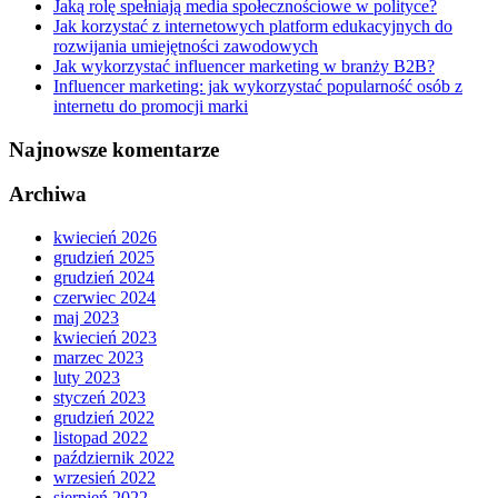
Jaką rolę spełniają media społecznościowe w polityce?
Jak korzystać z internetowych platform edukacyjnych do
rozwijania umiejętności zawodowych
Jak wykorzystać influencer marketing w branży B2B?
Influencer marketing: jak wykorzystać popularność osób z
internetu do promocji marki
Najnowsze komentarze
Archiwa
kwiecień 2026
grudzień 2025
grudzień 2024
czerwiec 2024
maj 2023
kwiecień 2023
marzec 2023
luty 2023
styczeń 2023
grudzień 2022
listopad 2022
październik 2022
wrzesień 2022
sierpień 2022