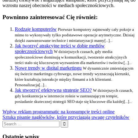
wzrostu naszej obecności w mediach społecznościowych.
Powninno zainteresować Cię również:
Rodzaje komputerów
Pierwsze komputery zajmowały cały pokoje a
mimo to wykonywały tylko podstawowe operacje arytmetyczne. Dzisiaj
dzięki zaawansowane technice i miniaturyzacji mamy[...]...
Jak tworzyć atrakcyjne treści w dobie mediów
społecznościowych
W dzisiejszych czasach, gdy media
społecznościowe dominują w komunikacji, tworzenie atrakcyjnych
treści stało się kluczowym wyzwaniem dla marketerów i twórców.[...]...
Nowe trendy w digital marketingu
W dynamicznie zmieniającym
się świecie marketingu cyfrowego, nowe trendy wyznaczają kierunki,
które kształtują interakcje między firmami a ich klientami.
Personalizacja[...]...
Jak stworzyć efektywną strategię SEO?
W dzisiejszych czasach,
gdy konkurencja w internecie rośnie w zastraszającym tempie,
posiadanie skutecznej strategii SEO staje się kluczowe dla każdej[...]...
Nawigacja
Previous
Wpływ reklam programmatic na konsumpcję treści online
Post:
Next
Sztuka pisanie nagłówków, które przyciągają uwagę czytelników
wpisu
Post:
Search
for:
Search
Ostatnie wpisy