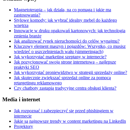
Magnetoterapia – jak działa, na co pomaga i jakie ma
zastosowania?
Stylowe komody: jak wybrać idealny mebel do każdego
wnętrza
Innowacje w druku opakowań kartonowych: jak technologia
zmienia branżę
Jak analizować rynek nieruchomości do celów wynajmu?
Kluczowy element maszyn i pojazdów: Wszystko, co musisz
wiedzieć o uszczelnieniach wału (simmeringach)
Jak wykorzystać marketing szeptany w internecie?
Jak pozycjonować swoją stronę internetową – najlepsze
praktyki SEO
Jak wykorzystać proniewidztwo w strategii sprzedaży online?
Jak skutecznie zwiększać sprzedaż online za pomocą
retargetingu reklamowego
Czy chatboty zastąpią tradycyjne centra obsługi klienta?
Media i internet
Jak rozpoznać i zabezpieczyć się przed phishingiem w
internecie
Jakie są najnowsze trendy w content marketingu na LinkedIn
Projektory