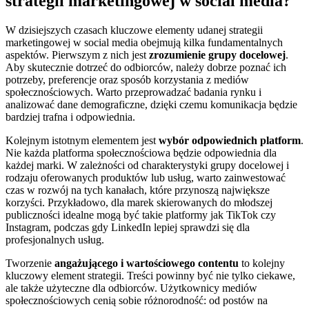
strategii marketingowej w social media?
W dzisiejszych czasach kluczowe elementy udanej strategii
marketingowej w social media obejmują kilka fundamentalnych
aspektów. Pierwszym z nich jest
zrozumienie grupy docelowej
.
Aby skutecznie dotrzeć do odbiorców, należy dobrze poznać ich
potrzeby, preferencje oraz sposób korzystania z mediów
społecznościowych. Warto przeprowadzać badania rynku i
analizować dane demograficzne, dzięki czemu komunikacja będzie
bardziej trafna i odpowiednia.
Kolejnym istotnym elementem jest
wybór odpowiednich platform
.
Nie każda platforma społecznościowa będzie odpowiednia dla
każdej marki. W zależności od charakterystyki grupy docelowej i
rodzaju oferowanych produktów lub usług, warto zainwestować
czas w rozwój na tych kanałach, które przynoszą największe
korzyści. Przykładowo, dla marek skierowanych do młodszej
publiczności idealne mogą być takie platformy jak TikTok czy
Instagram, podczas gdy LinkedIn lepiej sprawdzi się dla
profesjonalnych usług.
Tworzenie
angażującego i wartościowego contentu
to kolejny
kluczowy element strategii. Treści powinny być nie tylko ciekawe,
ale także użyteczne dla odbiorców. Użytkownicy mediów
społecznościowych cenią sobie różnorodność: od postów na