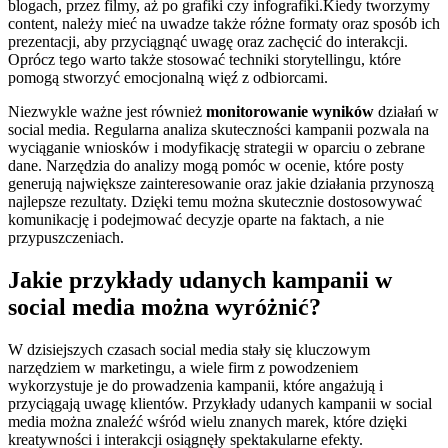
blogach, przez filmy, aż po grafiki czy infografiki.Kiedy tworzymy
content, należy mieć na uwadze także różne formaty oraz sposób ich
prezentacji, aby przyciągnąć uwagę oraz zachęcić do interakcji.
Oprócz tego warto także stosować techniki storytellingu, które
pomogą stworzyć emocjonalną więź z odbiorcami.
Niezwykle ważne jest również
monitorowanie wyników
działań w
social media. Regularna analiza skuteczności kampanii pozwala na
wyciąganie wniosków i modyfikację strategii w oparciu o zebrane
dane. Narzędzia do analizy mogą pomóc w ocenie, które posty
generują największe zainteresowanie oraz jakie działania przynoszą
najlepsze rezultaty. Dzięki temu można skutecznie dostosowywać
komunikację i podejmować decyzje oparte na faktach, a nie
przypuszczeniach.
Jakie przykłady udanych kampanii w
social media można wyróżnić?
W dzisiejszych czasach social media stały się kluczowym
narzędziem w marketingu, a wiele firm z powodzeniem
wykorzystuje je do prowadzenia kampanii, które angażują i
przyciągają uwagę klientów. Przykłady udanych kampanii w social
media można znaleźć wśród wielu znanych marek, które dzięki
kreatywności i interakcji osiągnęły spektakularne efekty.