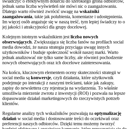
świadczyć o efektywnym dotarciu do szerokiego grona odbiorców,
jednak sama liczba wyświetleń nie mówi nic o zaangażowaniu.
Dlatego warto również zwrócić uwagę na
wskaźniki
zaangażowania
, takie jak polubienia, komentarze i udostępnienia.
Im więcej osób angażuje się w naszą treść, tym lepiej świadczy to o
jej jakości i atrakcyjności dla grupy docelowej.
Kolejnym istotnym wskaźnikiem jest
liczba nowych
obserwujących
. Zwiększająca się liczba fanów na profilach social
media dowodzi, że nasza strategia przyciąga uwagę innych
użytkowników i buduje społeczność wokół naszej marki. Warto
jednak analizować nie tylko same liczby, ale również pochodzenie
nowych obserwujących oraz ich docelowe zainteresowania.
Na końcu, kluczowym elementem oceny skuteczności strategii w
social media są
konwersje
, czyli działania, które użytkownik
podejmuje po interakcji z naszymi treściami, takie jak zakupy,
zapisy do newslettera czy rejestracja na wydarzenia. To właśnie
umożliwia mierzenie zwrotu z inwestycji (ROI) i pozwala na lepsze
dopasowanie działań marketingowych do rzeczywistych potrzeb
klientów.
Regularne analizy tych wskaźników pozwalają na
optymalizację
działań
w social media i dostosowanie treści do oczekiwań oraz
preferencji naszych odbiorców. Dzięki temu możemy tworzyć
bardziej efektywne i angażujące kampanie, które przyczyniają się do