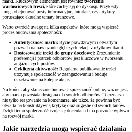
marki. Kluczowym elementem jest również
tworzenie
wartościowych treści
, które zachęcają do dyskusji. Przykłady
mogą obejmować posty informacyjne, tutoriale, czy artykuły
poruszające aktualne tematy branżowe.
Warto zwrócić uwagę na kilka aspektów, które mogą wspierać
proces budowania społeczności:
Autentyczność marki:
Bycie prawdziwym i otwartym
pozwala na nawiązanie głębszych relacji z użytkownikami.
Dostosowanie treści do grupy docelowej:
Zrozumienie
preferencji i potrzeb odbiorców jest kluczowe w tworzeniu
angażujących postów.
Cykliczna aktywność:
Regularne publikowanie treści
utrzymuje społeczność w zaangażowaniu i buduje
oczekiwanie na kolejne akcje.
Na końcu, aby skutecznie budować społeczność online, ważne jest,
aby marka pozostała dostępna dla swoich odbiorców. To oznacza
nie tylko reagowanie na komentarze, ale także, że powinna być
otwarta na konstruktywną krytykę oraz sugestie od swoich fanów.
Dzięki temu społeczność czuje się doceniana i ma poczucie wpływu
na rozwój marki.
Jakie narzędzia mogą wspierać działania