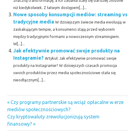
znaczną transformację, a ich zadania stały się bardziej złożone
niż kiedykolwiek. Z łatwym dostępem[...]...
Nowe sposoby konsumpcji mediów: streaming vs
tradycyjne media
W dzisiejszym świecie media ewoluują w
zaskakującym tempie, a konsumenci stają przed wyborem
między tradycyjnymi formami a nowoczesnym streamingiem.
W[...]...
Jak efektywnie promować swoje produkty na
Instagramie?
Artykuł: Jak efektywnie promować swoje
produkty na Instagramie? W dzisiejszych czasach promocja
swoich produktów przez media społecznościowe stała się
nieodłącznym[...]...
Previous
Nawigacja
Czy programy partnerskie są wciąż opłacalne w erze
Post:
mediów społecznościowych?
wpisu
Next
Czy kryptowaluty zrewolucjonizują system
Post:
finansowy?