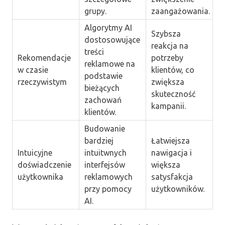
grupy.
zaangażowania.
Algorytmy AI
Szybsza
dostosowujące
reakcja na
treści
Rekomendacje
potrzeby
reklamowe na
w czasie
klientów, co
podstawie
rzeczywistym
zwiększa
bieżących
skuteczność
zachowań
kampanii.
klientów.
Budowanie
bardziej
Łatwiejsza
Intuicyjne
intuitwnych
nawigacja i
doświadczenie
interfejsów
większa
użytkownika
reklamowych
satysfakcja
przy pomocy
użytkowników.
AI.