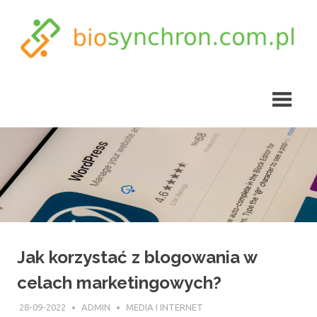
Skip
to
content
biosynchron.com.pl
Jak korzystać z blogowania w
celach marketingowych?
28-09-2022
ADMIN
MEDIA I INTERNET