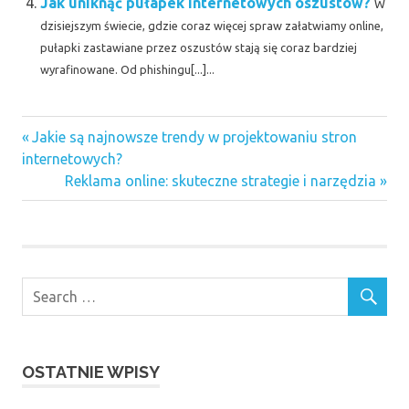
Jak uniknąć pułapek internetowych oszustów?
W
dzisiejszym świecie, gdzie coraz więcej spraw załatwiamy online,
pułapki zastawiane przez oszustów stają się coraz bardziej
wyrafinowane. Od phishingu[...]...
Previous
Nawigacja
Jakie są najnowsze trendy w projektowaniu stron
Post:
internetowych?
wpisu
Next
Reklama online: skuteczne strategie i narzędzia
Post:
OSTATNIE WPISY