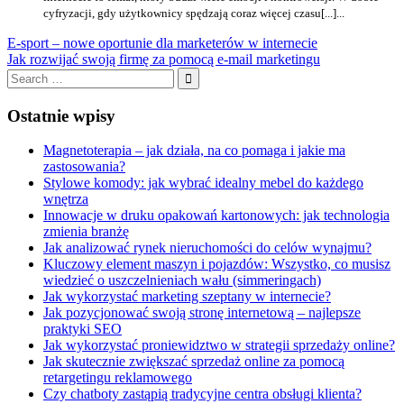
cyfryzacji, gdy użytkownicy spędzają coraz więcej czasu[...]...
Nawigacja
Previous
E-sport – nowe oportunie dla marketerów w internecie
Post:
Next
Jak rozwijać swoją firmę za pomocą e-mail marketingu
wpisu
Post:
Search
for:
Search
Ostatnie wpisy
Magnetoterapia – jak działa, na co pomaga i jakie ma
zastosowania?
Stylowe komody: jak wybrać idealny mebel do każdego
wnętrza
Innowacje w druku opakowań kartonowych: jak technologia
zmienia branżę
Jak analizować rynek nieruchomości do celów wynajmu?
Kluczowy element maszyn i pojazdów: Wszystko, co musisz
wiedzieć o uszczelnieniach wału (simmeringach)
Jak wykorzystać marketing szeptany w internecie?
Jak pozycjonować swoją stronę internetową – najlepsze
praktyki SEO
Jak wykorzystać proniewidztwo w strategii sprzedaży online?
Jak skutecznie zwiększać sprzedaż online za pomocą
retargetingu reklamowego
Czy chatboty zastąpią tradycyjne centra obsługi klienta?