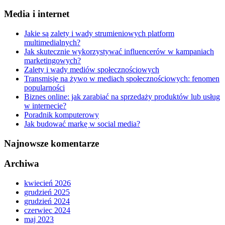
Media i internet
Jakie są zalety i wady strumieniowych platform
multimedialnych?
Jak skutecznie wykorzystywać influencerów w kampaniach
marketingowych?
Zalety i wady mediów społecznościowych
Transmisje na żywo w mediach społecznościowych: fenomen
popularności
Biznes online: jak zarabiać na sprzedaży produktów lub usług
w internecie?
Poradnik komputerowy
Jak budować markę w social media?
Najnowsze komentarze
Archiwa
kwiecień 2026
grudzień 2025
grudzień 2024
czerwiec 2024
maj 2023