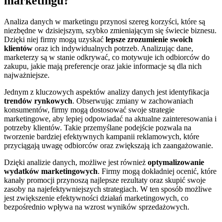
marketingu?
Analiza danych w marketingu przynosi szereg korzyści, które są
niezbędne w dzisiejszym, szybko zmieniającym się świecie biznesu.
Dzięki niej firmy mogą uzyskać
lepsze zrozumienie swoich
klientów
oraz ich indywidualnych potrzeb. Analizując dane,
marketerzy są w stanie odkrywać, co motywuje ich odbiorców do
zakupu, jakie mają preferencje oraz jakie informacje są dla nich
najważniejsze.
Jednym z kluczowych aspektów analizy danych jest identyfikacja
trendów rynkowych
. Obserwując zmiany w zachowaniach
konsumentów, firmy mogą dostosować swoje strategie
marketingowe, aby lepiej odpowiadać na aktualne zainteresowania i
potrzeby klientów. Takie przemyślane podejście pozwala na
tworzenie bardziej efektywnych kampanii reklamowych, które
przyciągają uwagę odbiorców oraz zwiększają ich zaangażowanie.
Dzięki analizie danych, możliwe jest również
optymalizowanie
wydatków marketingowych
. Firmy mogą dokładniej ocenić, które
kanały promocji przynoszą najlepsze rezultaty oraz skupić swoje
zasoby na najefektywniejszych strategiach. W ten sposób możliwe
jest zwiększenie efektywności działań marketingowych, co
bezpośrednio wpływa na wzrost wyników sprzedażowych.