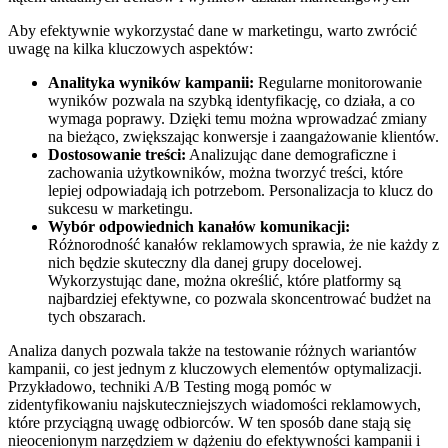
Aby efektywnie wykorzystać dane w marketingu, warto zwrócić
uwagę na kilka kluczowych aspektów:
Analityka wyników kampanii:
Regularne monitorowanie
wyników pozwala na szybką identyfikację, co działa, a co
wymaga poprawy. Dzięki temu można wprowadzać zmiany
na bieżąco, zwiększając konwersje i zaangażowanie klientów.
Dostosowanie treści:
Analizując dane demograficzne i
zachowania użytkowników, można tworzyć treści, które
lepiej odpowiadają ich potrzebom. Personalizacja to klucz do
sukcesu w marketingu.
Wybór odpowiednich kanałów komunikacji:
Różnorodność kanałów reklamowych sprawia, że nie każdy z
nich będzie skuteczny dla danej grupy docelowej.
Wykorzystując dane, można określić, które platformy są
najbardziej efektywne, co pozwala skoncentrować budżet na
tych obszarach.
Analiza danych pozwala także na testowanie różnych wariantów
kampanii, co jest jednym z kluczowych elementów optymalizacji.
Przykładowo, techniki A/B Testing mogą pomóc w
zidentyfikowaniu najskuteczniejszych wiadomości reklamowych,
które przyciągną uwagę odbiorców. W ten sposób dane stają się
nieocenionym narzędziem w dążeniu do efektywności kampanii i