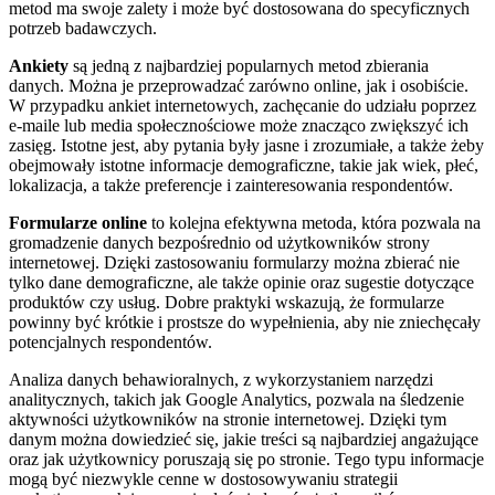
metod ma swoje zalety i może być dostosowana do specyficznych
potrzeb badawczych.
Ankiety
są jedną z najbardziej popularnych metod zbierania
danych. Można je przeprowadzać zarówno online, jak i osobiście.
W przypadku ankiet internetowych, zachęcanie do udziału poprzez
e-maile lub media społecznościowe może znacząco zwiększyć ich
zasięg. Istotne jest, aby pytania były jasne i zrozumiałe, a także żeby
obejmowały istotne informacje demograficzne, takie jak wiek, płeć,
lokalizacja, a także preferencje i zainteresowania respondentów.
Formularze online
to kolejna efektywna metoda, która pozwala na
gromadzenie danych bezpośrednio od użytkowników strony
internetowej. Dzięki zastosowaniu formularzy można zbierać nie
tylko dane demograficzne, ale także opinie oraz sugestie dotyczące
produktów czy usług. Dobre praktyki wskazują, że formularze
powinny być krótkie i prostsze do wypełnienia, aby nie zniechęcały
potencjalnych respondentów.
Analiza danych behawioralnych, z wykorzystaniem narzędzi
analitycznych, takich jak Google Analytics, pozwala na śledzenie
aktywności użytkowników na stronie internetowej. Dzięki tym
danym można dowiedzieć się, jakie treści są najbardziej angażujące
oraz jak użytkownicy poruszają się po stronie. Tego typu informacje
mogą być niezwykle cenne w dostosowywaniu strategii