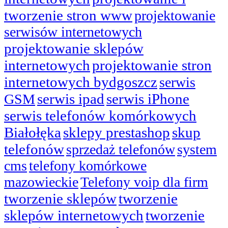
tworzenie stron www
projektowanie
serwisów internetowych
projektowanie sklepów
internetowych
projektowanie stron
internetowych bydgoszcz
serwis
serwis ipad
serwis iPhone
GSM
serwis telefonów komórkowych
Białołęka
sklepy prestashop
skup
telefonów
sprzedaż telefonów
system
cms
telefony komórkowe
mazowieckie
Telefony voip dla firm
tworzenie sklepów
tworzenie
sklepów internetowych
tworzenie