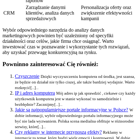
raportów
Zarządzanie danymi
Personalizacja oferty oraz
CRM
klientów, analiza danych
zwiększenie efektywności
sprzedażowych
kampanii
Wybór odpowiedniego narzędzia do analizy danych
marketingowych powinien być uzależniony od specyfiki
działalności oraz celów, jakie firma chce osiągnąć. Warto
inwestować czas w poznawanie i wykorzystanie tych rozwiązań,
aby uzyskać przewagę konkurencyjną na rynku.
Powninno zainteresować Cię również:
Czyszczenie
Dzięki wyczyszczeniu komputera od środka, jest szansa,
że będzie on działał nie tylko ciszej, ale także bardziej wydajnie. Warto
rozkręcić[...]...
IP i adres komputera
Mój adres ip jak sprawdzić , ciekawe czy każdy
użytkownik komputera jest w stanie wykonać to samodzielnie i
bezbłędnie? Zacznijmy[...]...
Jakie są najpopularniejsze portale informacyjne w Polsce?
W
dobie informacji, wybór odpowiedniego portalu informacyjnego może
być nie lada wyzwaniem. Polska scena medialna obfituje w różnorodne
serwisy, które[...]...
Czy reklamy w internecie przynoszą efekty?
Reklamy w
internecie to temat, który budzi wiele emocji i kontrowersji. W dobie