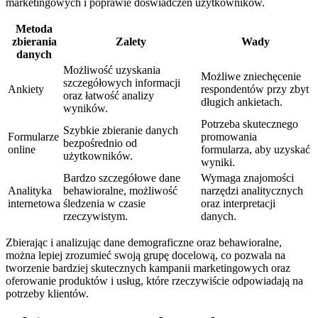
marketingowych i poprawie doświadczeń użytkowników.
Metoda
zbierania
Zalety
Wady
danych
Możliwość uzyskania
Możliwe zniechęcenie
szczegółowych informacji
Ankiety
respondentów przy zbyt
oraz łatwość analizy
długich ankietach.
wyników.
Potrzeba skutecznego
Szybkie zbieranie danych
Formularze
promowania
bezpośrednio od
online
formularza, aby uzyskać
użytkowników.
wyniki.
Bardzo szczegółowe dane
Wymaga znajomości
Analityka
behawioralne, możliwość
narzędzi analitycznych
internetowa
śledzenia w czasie
oraz interpretacji
rzeczywistym.
danych.
Zbierając i analizując dane demograficzne oraz behawioralne,
można lepiej zrozumieć swoją grupę docelową, co pozwala na
tworzenie bardziej skutecznych kampanii marketingowych oraz
oferowanie produktów i usług, które rzeczywiście odpowiadają na
potrzeby klientów.