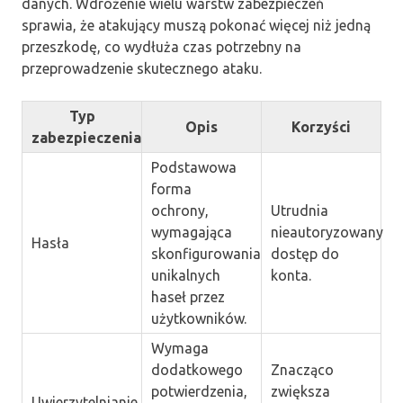
danych. Wdrożenie wielu warstw zabezpieczeń
sprawia, że atakujący muszą pokonać więcej niż jedną
przeszkodę, co wydłuża czas potrzebny na
przeprowadzenie skutecznego ataku.
Typ
Opis
Korzyści
zabezpieczenia
Podstawowa
forma
ochrony,
Utrudnia
wymagająca
nieautoryzowany
Hasła
skonfigurowania
dostęp do
unikalnych
konta.
haseł przez
użytkowników.
Wymaga
dodatkowego
Znacząco
potwierdzenia,
zwiększa
Uwierzytelnianie