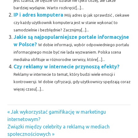
jest szansa, że będzie on działał nie tylko ciszej, ale także
bardziej wydajnie. Warto rozkręcić[...]...
IP i adres komputera
Mój adres ip jak sprawdzić , ciekawe
czy każdy użytkownik komputera jest w stanie wykonać to
samodzielnie i bezbłędnie? Zacznijmy[...]...
Jakie są najpopularniejsze portale informacyjne
w Polsce?
W dobie informacji, wybór odpowiedniego portalu
informacyjnego może być nie lada wyzwaniem. Polska scena
medialna obfituje w różnorodne serwisy, które[...]...
Czy reklamy w internecie przynoszą efekty?
Reklamy w internecie to temat, który budzi wiele emocji i
kontrowersji. W dobie cyfryzacji, gdy użytkownicy spędzają coraz
więcej czasu[...]...
Previous
Nawigacja
Jak wykorzystać gamifikację w marketingu
Post:
internetowym?
wpisu
Next
Związki między celebrity a reklamą w mediach
Post:
społecznościowych