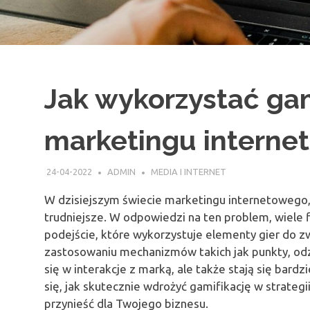
Jak wykorzystać gam
marketingu intern
24-04-2022
ADMIN
MEDIA I INTERNET
W dzisiejszym świecie marketingu internetowego, 
trudniejsze. W odpowiedzi na ten problem, wiele
podejście, które wykorzystuje elementy gier do 
zastosowaniu mechanizmów takich jak punkty, odznak
się w interakcje z marką, ale także stają się bardzi
się, jak skutecznie wdrożyć gamifikację w strateg
przynieść dla Twojego biznesu.