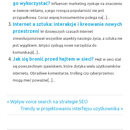
go wykorzystać?
Influencer marketing zyskuje na znaczeniu
w świecie reklamy, a jego rosnąca popularność nie jest
przypadkowa. Coraz więcej konsumentów polega na[...]...
Internet a sztuka: interakcje i kreowanie nowych
przestrzeni
W dzisiejszych czasach Internet
zrewolucjonizował wszystkie aspekty naszego życia, a sztuka nie
jest wyjątkiem. Artyści zyskują nowe narzędzia do
komunikacji[...]...
Jak się bronić przed hejtem w sieci?
Hejt w sieci stał
się powszechnym zjawiskiem, które dotyka wielu użytkowników
internetu. Obraźliwe komentarze, trolling czy cyberprzemoc
mogą mieć poważne[...]...
Previous
Nawigacja
Wpływ voice search na strategie SEO
Post:
Next
Trendy w projektowaniu interfejsu użytkownika
wpisu
Post: