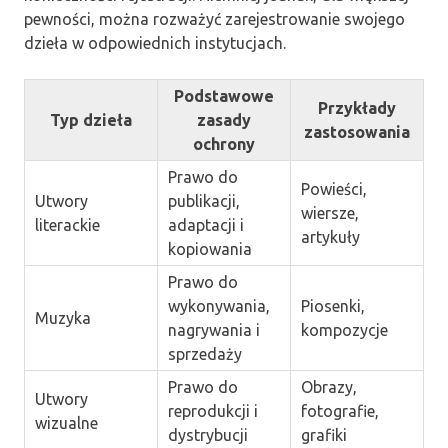
pewności, można rozważyć zarejestrowanie swojego
dzieła w odpowiednich instytucjach.
Podstawowe
Przykłady
Typ dzieła
zasady
zastosowania
ochrony
Prawo do
Powieści,
Utwory
publikacji,
wiersze,
literackie
adaptacji i
artykuły
kopiowania
Prawo do
wykonywania,
Piosenki,
Muzyka
nagrywania i
kompozycje
sprzedaży
Prawo do
Obrazy,
Utwory
reprodukcji i
fotografie,
wizualne
dystrybucji
grafiki