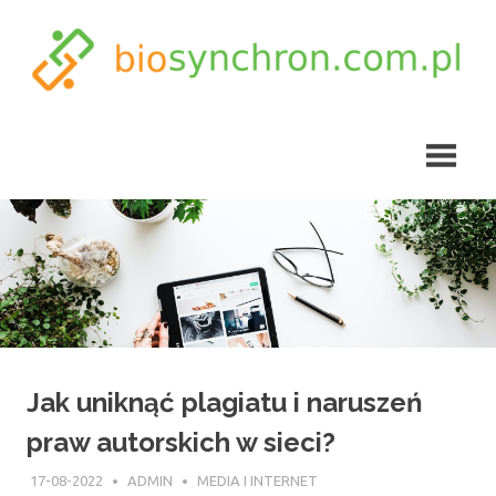
Skip
to
content
biosynchron.com.pl
Jak uniknąć plagiatu i naruszeń
praw autorskich w sieci?
17-08-2022
ADMIN
MEDIA I INTERNET