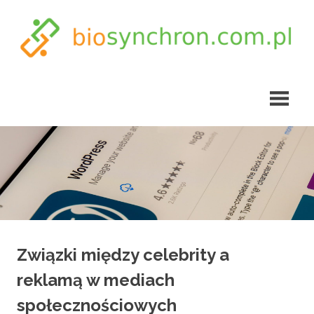
Skip
to
content
biosynchron.com.pl
Związki między celebrity a
reklamą w mediach
społecznościowych