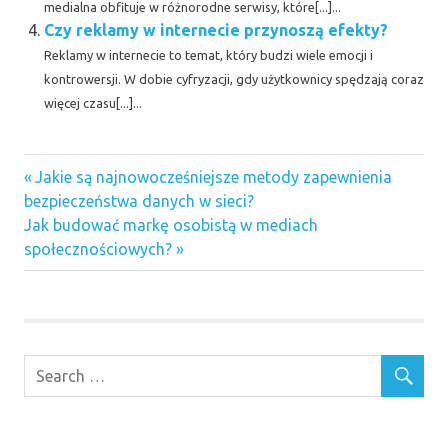
medialna obfituje w różnorodne serwisy, które[...]...
Czy reklamy w internecie przynoszą efekty?
Reklamy w internecie to temat, który budzi wiele emocji i
kontrowersji. W dobie cyfryzacji, gdy użytkownicy spędzają coraz
więcej czasu[...]...
Previous
Nawigacja
Jakie są najnowocześniejsze metody zapewnienia
Post:
bezpieczeństwa danych w sieci?
wpisu
Next
Jak budować markę osobistą w mediach
Post:
społecznościowych?