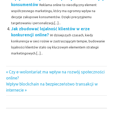
konsumentów
Reklama online to nieodłączny element
współczesnego marketingu, który ma ogromny wpływ na
decyzje zakupowe konsumentów. Dzięki precyzyjnemu
targetowaniu i personalizacji,[...]...
Jak zbudować lojalność klientów w erze
konkurencji online?
W dzisiejszych czasach, kiedy
konkurencja w sieci rośnie w zastraszającym tempie, budowanie
lojalności klientów stało się kluczowym elementem strategii
marketingowych.[...]...
Previous
Nawigacja
Czy e-wolontariat ma wpływ na rozwój społeczności
Post:
online?
wpisu
Next
Wpływ blockchain na bezpieczeństwo transakcji w
Post:
internecie