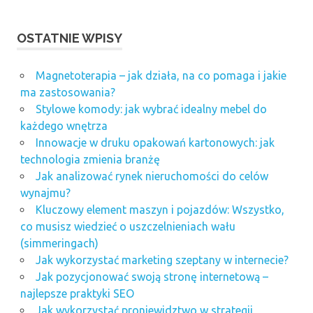
internetowych
projektowanie
OSTATNIE WPISY
sklepów
internetowych
Magnetoterapia – jak działa, na co pomaga i jakie
serwis
ma zastosowania?
ipad
Stylowe komody: jak wybrać idealny mebel do
serwis
każdego wnętrza
iPhone
Innowacje w druku opakowań kartonowych: jak
wykonywanie
technologia zmienia branżę
sklepów
Jak analizować rynek nieruchomości do celów
internetowych
wynajmu?
Kluczowy element maszyn i pojazdów: Wszystko,
co musisz wiedzieć o uszczelnieniach wału
(simmeringach)
Jak wykorzystać marketing szeptany w internecie?
Jak pozycjonować swoją stronę internetową –
najlepsze praktyki SEO
Jak wykorzystać proniewidztwo w strategii