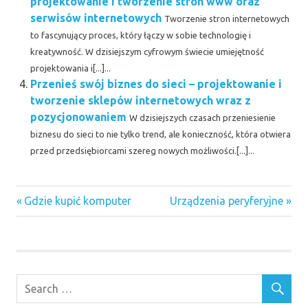
projektowanie i tworzenie stron www oraz
serwisów internetowych
Tworzenie stron internetowych
to fascynujący proces, który łączy w sobie technologię i
kreatywność. W dzisiejszym cyfrowym świecie umiejętność
projektowania i[...]...
Przenieś swój biznes do sieci – projektowanie i
tworzenie sklepów internetowych wraz z
pozycjonowaniem
W dzisiejszych czasach przeniesienie
biznesu do sieci to nie tylko trend, ale konieczność, która otwiera
przed przedsiębiorcami szereg nowych możliwości.[...]...
agencje
Previous
Next
Nawigacja
Gdzie kupić komputer
Urządzenia peryferyjne
interaktywne
Post:
Post:
facebook
wpisu
centrale
telefoniczne
wrocław
obsługa
sklepów