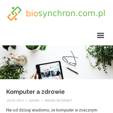
Skip
to
content
biosynchron.com.pl
Komputer a zdrowie
29-01-2014
ADMIN
MEDIA I INTERNET
Nie od dzisiaj wiadomo, że komputer w znacznym