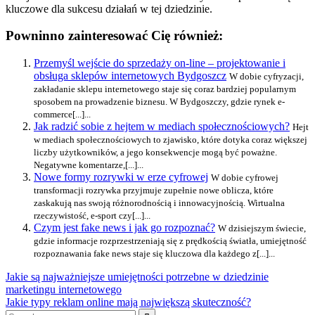
kluczowe dla sukcesu działań w tej dziedzinie.
Powninno zainteresować Cię również:
Przemyśl wejście do sprzedaży on-line – projektowanie i
obsługa sklepów internetowych Bydgoszcz
W dobie cyfryzacji,
zakładanie sklepu internetowego staje się coraz bardziej popularnym
sposobem na prowadzenie biznesu. W Bydgoszczy, gdzie rynek e-
commerce[...]...
Jak radzić sobie z hejtem w mediach społecznościowych?
Hejt
w mediach społecznościowych to zjawisko, które dotyka coraz większej
liczby użytkowników, a jego konsekwencje mogą być poważne.
Negatywne komentarze,[...]...
Nowe formy rozrywki w erze cyfrowej
W dobie cyfrowej
transformacji rozrywka przyjmuje zupełnie nowe oblicza, które
zaskakują nas swoją różnorodnością i innowacyjnością. Wirtualna
rzeczywistość, e-sport czy[...]...
Czym jest fake news i jak go rozpoznać?
W dzisiejszym świecie,
gdzie informacje rozprzestrzeniają się z prędkością światła, umiejętność
rozpoznawania fake news staje się kluczowa dla każdego z[...]...
Nawigacja
Previous
Jakie są najważniejsze umiejętności potrzebne w dziedzinie
Post:
marketingu internetowego
wpisu
Next
Jakie typy reklam online mają największą skuteczność?
Post:
Search