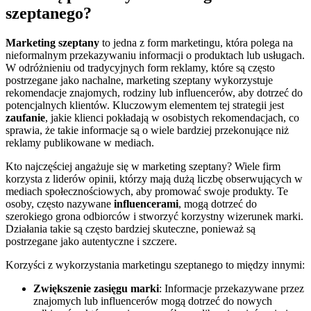
szeptanego?
Marketing szeptany
to jedna z form marketingu, która polega na
nieformalnym przekazywaniu informacji o produktach lub usługach.
W odróżnieniu od tradycyjnych form reklamy, które są często
postrzegane jako nachalne, marketing szeptany wykorzystuje
rekomendacje znajomych, rodziny lub influencerów, aby dotrzeć do
potencjalnych klientów. Kluczowym elementem tej strategii jest
zaufanie
, jakie klienci pokładają w osobistych rekomendacjach, co
sprawia, że takie informacje są o wiele bardziej przekonujące niż
reklamy publikowane w mediach.
Kto najczęściej angażuje się w marketing szeptany? Wiele firm
korzysta z liderów opinii, którzy mają dużą liczbę obserwujących w
mediach społecznościowych, aby promować swoje produkty. Te
osoby, często nazywane
influencerami
, mogą dotrzeć do
szerokiego grona odbiorców i stworzyć korzystny wizerunek marki.
Działania takie są często bardziej skuteczne, ponieważ są
postrzegane jako autentyczne i szczere.
Korzyści z wykorzystania marketingu szeptanego to między innymi:
Zwiększenie zasięgu marki
: Informacje przekazywane przez
znajomych lub influencerów mogą dotrzeć do nowych