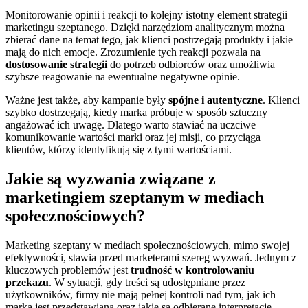
Monitorowanie opinii i reakcji to kolejny istotny element strategii
marketingu szeptanego. Dzięki narzędziom analitycznym można
zbierać dane na temat tego, jak klienci postrzegają produkty i jakie
mają do nich emocje. Zrozumienie tych reakcji pozwala na
dostosowanie strategii
do potrzeb odbiorców oraz umożliwia
szybsze reagowanie na ewentualne negatywne opinie.
Ważne jest także, aby kampanie były
spójne i autentyczne
. Klienci
szybko dostrzegają, kiedy marka próbuje w sposób sztuczny
angażować ich uwagę. Dlatego warto stawiać na uczciwe
komunikowanie wartości marki oraz jej misji, co przyciąga
klientów, którzy identyfikują się z tymi wartościami.
Jakie są wyzwania związane z
marketingiem szeptanym w mediach
społecznościowych?
Marketing szeptany w mediach społecznościowych, mimo swojej
efektywności, stawia przed marketerami szereg wyzwań. Jednym z
kluczowych problemów jest
trudność w kontrolowaniu
przekazu
. W sytuacji, gdy treści są udostępniane przez
użytkowników, firmy nie mają pełnej kontroli nad tym, jak ich
marka jest przedstawiana oraz jakie są odbierane interpretacje.