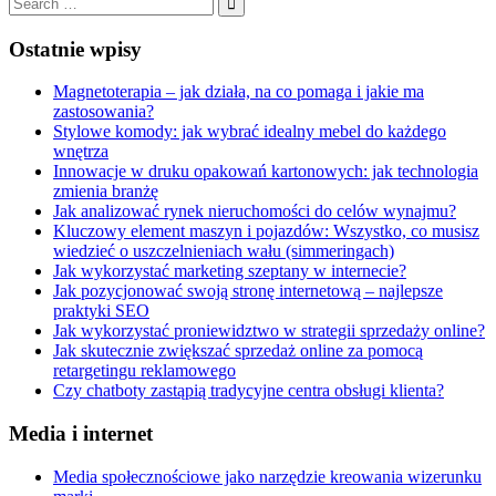
for:
Search
Ostatnie wpisy
Magnetoterapia – jak działa, na co pomaga i jakie ma
zastosowania?
Stylowe komody: jak wybrać idealny mebel do każdego
wnętrza
Innowacje w druku opakowań kartonowych: jak technologia
zmienia branżę
Jak analizować rynek nieruchomości do celów wynajmu?
Kluczowy element maszyn i pojazdów: Wszystko, co musisz
wiedzieć o uszczelnieniach wału (simmeringach)
Jak wykorzystać marketing szeptany w internecie?
Jak pozycjonować swoją stronę internetową – najlepsze
praktyki SEO
Jak wykorzystać proniewidztwo w strategii sprzedaży online?
Jak skutecznie zwiększać sprzedaż online za pomocą
retargetingu reklamowego
Czy chatboty zastąpią tradycyjne centra obsługi klienta?
Media i internet
Media społecznościowe jako narzędzie kreowania wizerunku