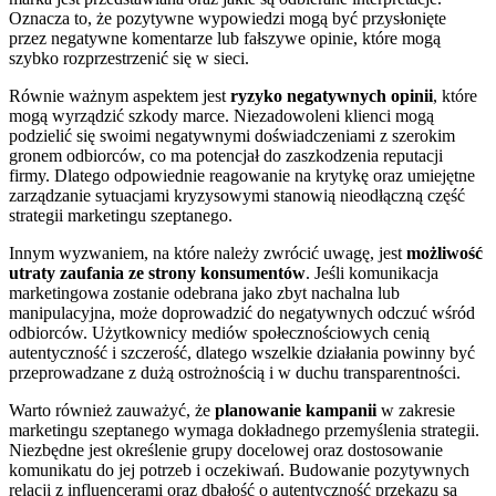
Oznacza to, że pozytywne wypowiedzi mogą być przysłonięte
przez negatywne komentarze lub fałszywe opinie, które mogą
szybko rozprzestrzenić się w sieci.
Równie ważnym aspektem jest
ryzyko negatywnych opinii
, które
mogą wyrządzić szkody marce. Niezadowoleni klienci mogą
podzielić się swoimi negatywnymi doświadczeniami z szerokim
gronem odbiorców, co ma potencjał do zaszkodzenia reputacji
firmy. Dlatego odpowiednie reagowanie na krytykę oraz umiejętne
zarządzanie sytuacjami kryzysowymi stanowią nieodłączną część
strategii marketingu szeptanego.
Innym wyzwaniem, na które należy zwrócić uwagę, jest
możliwość
utraty zaufania ze strony konsumentów
. Jeśli komunikacja
marketingowa zostanie odebrana jako zbyt nachalna lub
manipulacyjna, może doprowadzić do negatywnych odczuć wśród
odbiorców. Użytkownicy mediów społecznościowych cenią
autentyczność i szczerość, dlatego wszelkie działania powinny być
przeprowadzane z dużą ostrożnością i w duchu transparentności.
Warto również zauważyć, że
planowanie kampanii
w zakresie
marketingu szeptanego wymaga dokładnego przemyślenia strategii.
Niezbędne jest określenie grupy docelowej oraz dostosowanie
komunikatu do jej potrzeb i oczekiwań. Budowanie pozytywnych
relacji z influencerami oraz dbałość o autentyczność przekazu są