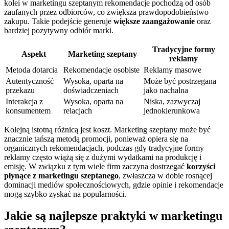
kolei w marketingu szeptanym rekomendacje pochodzą od osób
zaufanych przez odbiorców, co zwiększa prawdopodobieństwo
zakupu. Takie podejście generuje
większe zaangażowanie
oraz
bardziej pozytywny odbiór marki.
Tradycyjne formy
Aspekt
Marketing szeptany
reklamy
Metoda dotarcia
Rekomendacje osobiste
Reklamy masowe
Autentyczność
Wysoka, oparta na
Może być postrzegana
przekazu
doświadczeniach
jako nachalna
Interakcja z
Wysoka, oparta na
Niska, zazwyczaj
konsumentem
relacjach
jednokierunkowa
Kolejną istotną różnicą jest koszt. Marketing szeptany może być
znacznie tańszą metodą promocji, ponieważ opiera się na
organicznych rekomendacjach, podczas gdy tradycyjne formy
reklamy często wiążą się z dużymi wydatkami na produkcję i
emisję. W związku z tym wiele firm zaczyna dostrzegać
korzyści
płynące z marketingu szeptanego
, zwłaszcza w dobie rosnącej
dominacji mediów społecznościowych, gdzie opinie i rekomendacje
mogą szybko zyskać na popularności.
Jakie są najlepsze praktyki w marketingu