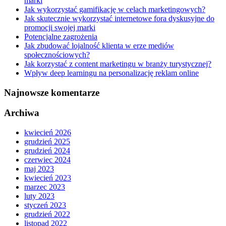
marki
Jak wykorzystać gamifikację w celach marketingowych?
Jak skutecznie wykorzystać internetowe fora dyskusyjne do
promocji swojej marki
Potencjalne zagrożenia
Jak zbudować lojalność klienta w erze mediów
społecznościowych?
Jak korzystać z content marketingu w branży turystycznej?
Wpływ deep learningu na personalizację reklam online
Najnowsze komentarze
Archiwa
kwiecień 2026
grudzień 2025
grudzień 2024
czerwiec 2024
maj 2023
kwiecień 2023
marzec 2023
luty 2023
styczeń 2023
grudzień 2022
listopad 2022