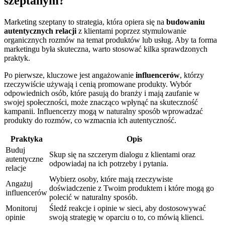
szeptanym?
Marketing szeptany to strategia, która opiera się na
budowaniu
autentycznych relacji
z klientami poprzez stymulowanie
organicznych rozmów na temat produktów lub usług. Aby ta forma
marketingu była skuteczna, warto stosować kilka sprawdzonych
praktyk.
Po pierwsze, kluczowe jest angażowanie
influencerów
, którzy
rzeczywiście używają i cenią promowane produkty. Wybór
odpowiednich osób, które pasują do branży i mają zaufanie w
swojej społeczności, może znacząco wpłynąć na skuteczność
kampanii. Influencerzy mogą w naturalny sposób wprowadzać
produkty do rozmów, co wzmacnia ich autentyczność.
Praktyka
Opis
Buduj
Skup się na szczerym dialogu z klientami oraz
autentyczne
odpowiadaj na ich potrzeby i pytania.
relacje
Wybierz osoby, które mają rzeczywiste
Angażuj
doświadczenie z Twoim produktem i które mogą go
influencerów
polecić w naturalny sposób.
Monitoruj
Śledź reakcje i opinie w sieci, aby dostosowywać
opinie
swoją strategię w oparciu o to, co mówią klienci.