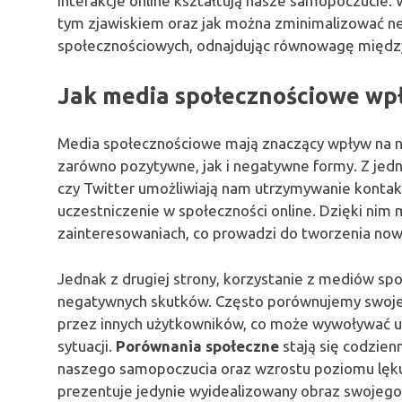
interakcje online kształtują nasze samopoczucie. 
tym zjawiskiem oraz jak można zminimalizować n
społecznościowych, odnajdując równowagę między
Jak media społecznościowe wp
Media społecznościowe mają znaczący wpływ na 
zarówno pozytywne, jak i negatywne formy. Z jedne
czy Twitter umożliwiają nam utrzymywanie kontakt
uczestniczenie w społeczności online. Dzięki nim
zainteresowaniach, co prowadzi do tworzenia nowy
Jednak z drugiej strony, korzystanie z mediów 
negatywnych skutków. Często porównujemy swoje
przez innych użytkowników, co może wywoływać uc
sytuacji.
Porównania społeczne
stają się codzien
naszego samopoczucia oraz wzrostu poziomu lęku 
prezentuje jedynie wyidealizowany obraz swojego ż