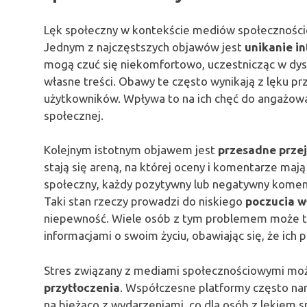
Lęk społeczny w kontekście mediów społecznościo
Jednym z najczęstszych objawów jest
unikanie in
mogą czuć się niekomfortowo, uczestnicząc w dysk
własne treści. Obawy te często wynikają z lęku pr
użytkowników. Wpływa to na ich chęć do angażowan
społecznej.
Kolejnym istotnym objawem jest
przesadne przej
stają się areną, na której oceny i komentarze maj
społeczny, każdy pozytywny lub negatywny komen
Taki stan rzeczy prowadzi do niskiego
poczucia w
niepewność. Wiele osób z tym problemem może też
informacjami o swoim życiu, obawiając się, że ich p
Stres związany z mediami społecznościowymi moż
przytłoczenia
. Współczesne platformy często narz
na bieżąco z wydarzeniami, co dla osób z lękiem 