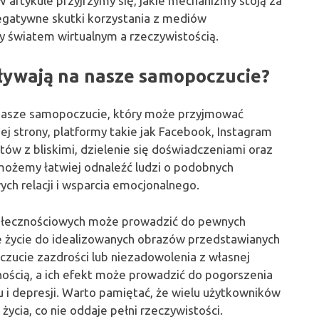
W artykule przyjrzymy się, jakie mechanizmy stoją za
egatywne skutki korzystania z mediów
 światem wirtualnym a rzeczywistością.
ływają na nasze samopoczucie?
nasze samopoczucie, który może przyjmować
j strony, platformy takie jak Facebook, Instagram
ów z bliskimi, dzielenie się doświadczeniami oraz
 możemy łatwiej odnaleźć ludzi o podobnych
ch relacji i wsparcia emocjonalnego.
społecznościowych może prowadzić do pewnych
 życie do idealizowanych obrazów przedstawianych
zucie zazdrości lub niezadowolenia z własnej
nością, a ich efekt może prowadzić do pogorszenia
i depresji. Warto pamiętać, że wielu użytkowników
ycia, co nie oddaje pełni rzeczywistości.