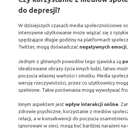
do depresji?
W dzisiejszych czasach media społecznościowe odg
intensywne użytkowanie może wiązać się z ryzykie
spędzające długie godziny na platformach społecz
Twitter, mogą doświadczać
negatywnych emocji
Jednym z głównych powodów tego zjawiska są
po
idealizowane obrazy życia innych ludzi, łatwo moż
poczucia własnej wartości i smutku. Media społe
wersję rzeczywistości, przez co użytkownicy mogą 
spełnione. Takie porównania mogą wywoływać frustr
Innym aspektem jest
wpływ interakcji online
. Za
zdrowie psychiczne, korzystanie z mediów społ
relacji, a w konsekwencji do poczucia osamotnienia
ignorowani w sieci, mogą być bardziej narażeni n