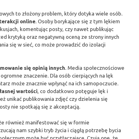
wych to złożony problem, który dotyka wiele osób.
terakcji online
. Osoby borykające się z tym lękiem
usjach, komentując posty, czy nawet publikując
zed krytyką oraz negatywną oceną ze strony innych
ia się w sieć, co może prowadzić do izolacji
mowanie się opinią innych
. Media społecznościowe
ą ogromne znaczenie. Dla osób cierpiących na lęk
tarz może znacznie wpłynąć na ich samopoczucie.
łasnej wartości
, co dodatkowo potęguje lęk i
 unikać publikowania zdjęć czy dzielenia się
osty nie spotkają się z akceptacją.
e również manifestować się w formie
ucają nam szybki tryb życia i ciągłą potrzebę bycia
społecznym może być przytłaczające. Czują one, że