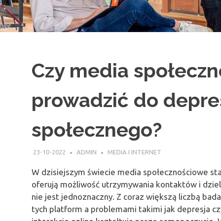
Czy media społecz
prowadzić do depresj
społecznego?
23-10-2022
ADMIN
MEDIA I INTERNET
W dzisiejszym świecie media społecznościowe sta
oferują możliwość utrzymywania kontaktów i dziel
nie jest jednoznaczny. Z coraz większą liczbą ba
tych platform a problemami takimi jak depresja cz