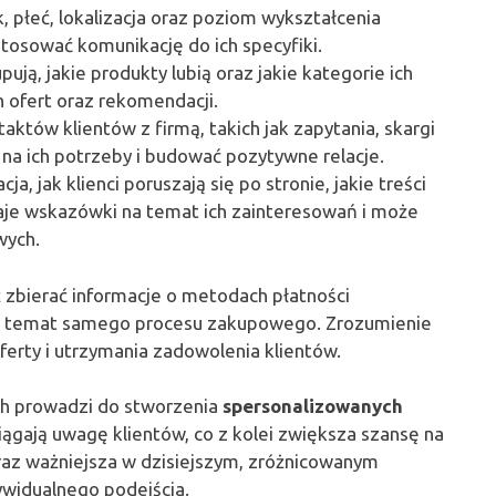
ek, płeć, lokalizacja oraz poziom wykształcenia
tosować komunikację do ich specyfiki.
upują, jakie produkty lubią oraz jakie kategorie ich
h ofert oraz rekomendacji.
taktów klientów z firmą, takich jak zapytania, skargi
 na ich potrzeby i budować pozytywne relacje.
ja, jak klienci poruszają się po stronie, jakie treści
daje wskazówki na temat ich zainteresowań i może
wych.
zbierać informacje o metodach płatności
 na temat samego procesu zakupowego. Zrozumienie
erty i utrzymania zadowolenia klientów.
ych prowadzi do stworzenia
spersonalizowanych
ciągają uwagę klientów, co z kolei zwiększa szansę na
oraz ważniejsza w dzisiejszym, zróżnicowanym
ywidualnego podejścia.