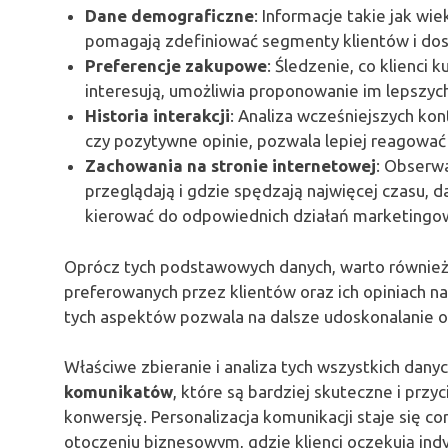
Dane demograficzne
: Informacje takie jak wi
pomagają zdefiniować segmenty klientów i dos
Preferencje zakupowe
: Śledzenie, co klienci k
interesują, umożliwia proponowanie im lepszyc
Historia interakcji
: Analiza wcześniejszych kon
czy pozytywne opinie, pozwala lepiej reagować
Zachowania na stronie internetowej
: Obserwac
przeglądają i gdzie spędzają najwięcej czasu, 
kierować do odpowiednich działań marketingo
Oprócz tych podstawowych danych, warto również 
preferowanych przez klientów oraz ich opiniach
tych aspektów pozwala na dalsze udoskonalanie of
Właściwe zbieranie i analiza tych wszystkich dan
komunikatów
, które są bardziej skuteczne i przy
konwersję. Personalizacja komunikacji staje się c
otoczeniu biznesowym, gdzie klienci oczekują ind