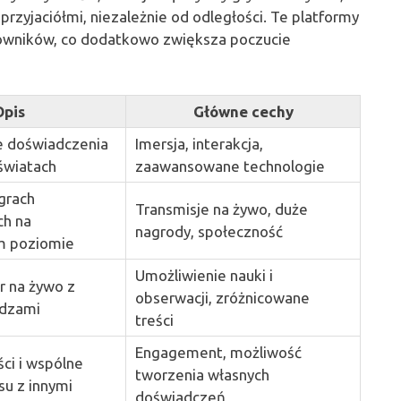
rzyjaciółmi, niezależnie od odległości. Te platformy
kowników, co dodatkowo zwiększa poczucie
Opis
Główne cechy
 doświadczenia
Imersja, interakcja,
światach
zaawansowane technologie
grach
Transmisje na żywo, duże
h na
nagrody, społeczność
m poziomie
Umożliwienie nauki i
r na żywo z
obserwacji, zróżnicowane
idzami
treści
Engagement, możliwość
ci i wspólne
tworzenia własnych
su z innymi
doświadczeń