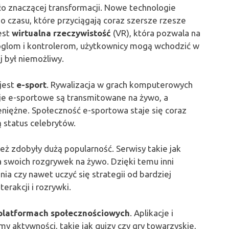
ło znaczącej transformacji. Nowe technologie
 czasu, które przyciągają coraz szersze rzesze
est
wirtualna rzeczywistość
(VR), która pozwala na
goglom i kontrolerom, użytkownicy mogą wchodzić w
 był niemożliwy.
jest
e-sport
. Rywalizacja w grach komputerowych
eje e-sportowe są transmitowane na żywo, a
eniężne. Społeczność e-sportowa staje się coraz
ą status celebrytów.
eż zdobyły dużą popularność. Serwisy takie jak
 swoich rozgrywek na żywo. Dzięki temu inni
 czy nawet uczyć się strategii od bardziej
erakcji i rozrywki.
platformach społecznościowych
. Aplikacje i
y aktywności, takie jak quizy czy gry towarzyskie,