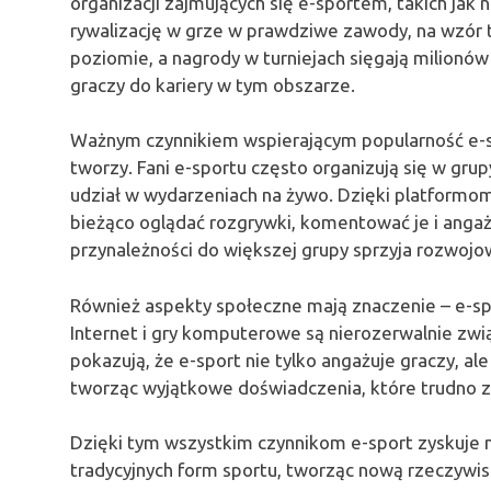
organizacji zajmujących się e-sportem, takich jak n
rywalizację w grze w prawdziwe zawody, na wzór 
poziomie, a nagrody w turniejach sięgają milionó
graczy do kariery w tym obszarze.
Ważnym czynnikiem wspierającym popularność e-sp
tworzy. Fani e-sportu często organizują się w grup
udział w wydarzeniach na żywo. Dzięki platformo
bieżąco oglądać rozgrywki, komentować je i angaż
przynależności do większej grupy sprzyja rozwojo
Również aspekty społeczne mają znaczenie – e-spo
Internet i gry komputerowe są nierozerwalnie zw
pokazują, że e-sport nie tylko angażuje graczy, al
tworząc wyjątkowe doświadczenia, które trudno zn
Dzięki tym wszystkim czynnikom e-sport zyskuje 
tradycyjnych form sportu, tworząc nową rzeczywis