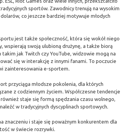
p. ESL, Riot Games oraz wiele innych, przekształciło
tradycyjnych sportów. Zawodnicy trenują na wysokim
w dolarów, co jeszcze bardziej motywuje młodych
ortu jest także społeczność, która się wokół niego
y, wspierają swoją ulubioną drużynę, a także biorą
m takim jak Twitch czy YouTube, widzowie mogą na
ować się w interakcję z innymi fanami. To poczucie
wi zainteresowania e-sportem.
rt przyciąga młodsze pokolenia, dla których
iązane z codziennym życiem. Współczesne tendencje
e również staje się formą spędzania czasu wolnego,
aleźć w tradycyjnych dyscyplinach sportowych.
na znaczeniu i staje się poważnym konkurentem dla
tość w świecie rozrywki.