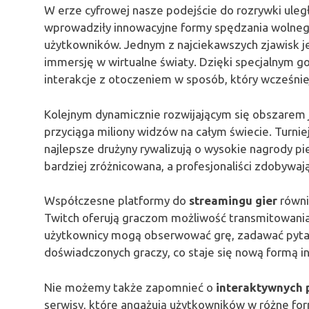
W erze cyfrowej nasze podejście do rozrywki uleg
wprowadziły innowacyjne formy spędzania wolnego
użytkowników. Jednym z najciekawszych zjawisk j
immersję w wirtualne światy. Dzięki specjalnym 
interakcje z otoczeniem w sposób, który wcześniej
Kolejnym dynamicznie rozwijającym się obszarem 
przyciąga miliony widzów na całym świecie. Turni
najlepsze drużyny rywalizują o wysokie nagrody pi
bardziej zróżnicowana, a profesjonaliści zdobywaj
Współczesne platformy do
streamingu gier
równi
Twitch oferują graczom możliwość transmitowania
użytkownicy mogą obserwować grę, zadawać pytania
doświadczonych graczy, co staje się nową formą int
Nie możemy także zapomnieć o
interaktywnych 
serwisy, które angażują użytkowników w różne form