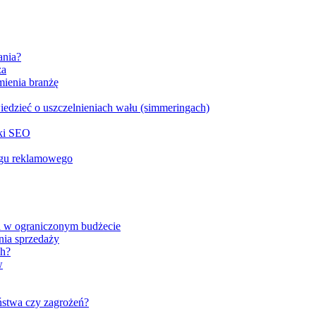
ania?
za
mienia branżę
edzieć o uszczelnieniach wału (simmeringach)
yki SEO
ingu reklamowego
h w ograniczonym budżecie
nia sprzedaży
ch?
w
ństwa czy zagrożeń?