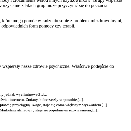
omocy i zrozumienia wśród innych użytkowników. Grupy wsparcia
zystanie z takich grup może przyczynić się do poczucia
h, które mogą pomóc w radzeniu sobie z problemami zdrowotnymi,
e odpowiednich form pomocy czy terapii.
 wspierały nasze zdrowie psychiczne. Właściwe podejście do
y jednak wyeliminować[...]...
t internetu. Zmiany, które zaszły w sposobie,[...]...
naprawdę przyciągną uwagę, staje się coraz większym wyzwaniem.[...]...
keting afiliacyjny staje się popularnym rozwiązaniem,[...]...