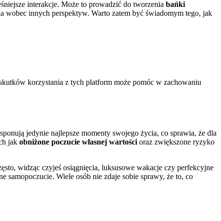
niejsze interakcje. Może to prowadzić do tworzenia
bańki
zenia wobec innych perspektyw. Warto zatem być świadomym tego, jak
h skutków korzystania z tych platform może pomóc w zachowaniu
onują jedynie najlepsze momenty swojego życia, co sprawia, że dla
ch jak
obniżone poczucie własnej wartości
oraz zwiększone ryzyko
zęsto, widząc czyjeś osiągnięcia, luksusowe wakacje czy perfekcyjne
 samopoczucie. Wiele osób nie zdaje sobie sprawy, że to, co