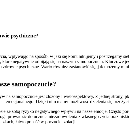
owie psychiczne?
ia, wpływając na sposób, w jaki się komunikujemy i postrzegamy sieb
które negatywnie odbijają się na naszym samopoczuciu. Kluczowe jest 
zdrowie psychiczne. Warto również zastanowić się, jak możemy minim
asze samopoczucie?
yw na samopoczucie jest złożony i wieloaspektowy. Z jednej strony, pl
a emocjonalnego. Dzięki nim mamy możliwość dzielenia się przeżycia
iesie ze sobą ryzyko negatywnego wpływu na nasze emocje. Często po
gą prowadzić do uczucia niezadowolenia z własnego życia oraz niskie
ązkach, łatwo popaść w poczucie izolacji.