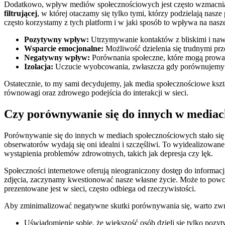
Dodatkowo, wpływ mediów społecznościowych jest często wzmacniany 
filtrującej
, w której otaczamy się tylko tymi, którzy podzielają nas
często korzystamy z tych platform i w jaki sposób to wpływa na nas
Pozytywny wpływ:
Utrzymywanie kontaktów z bliskimi i na
Wsparcie emocjonalne:
Możliwość dzielenia się trudnymi prz
Negatywny wpływ:
Porównania społeczne, które mogą prowad
Izolacja:
Uczucie wyobcowania, zwłaszcza gdy porównujemy s
Ostatecznie, to my sami decydujemy, jak media społecznościowe ks
równowagi oraz zdrowego podejścia do interakcji w sieci.
Czy porównywanie się do innych w mediach
Porównywanie się do innych w mediach społecznościowych stało się
obserwatorów wydają się oni idealni i szczęśliwi. To wyidealizowan
wystąpienia problemów zdrowotnych, takich jak depresja czy lęk.
Społeczności internetowe oferują nieograniczony dostęp do informacj
zdjęcia, zaczynamy kwestionować nasze własne życie. Może to powodo
prezentowane jest w sieci, często odbiega od rzeczywistości.
Aby zminimalizować negatywne skutki porównywania się, warto zwr
Uświadomienie sobie, że większość osób dzieli się tylko poz