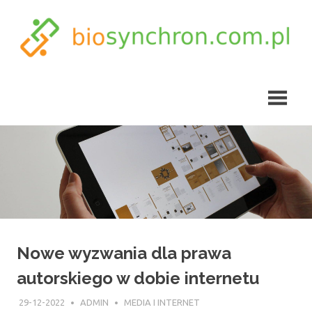
Skip
to
content
biosynchron.com.pl
Nowe wyzwania dla prawa
autorskiego w dobie internetu
29-12-2022
ADMIN
MEDIA I INTERNET