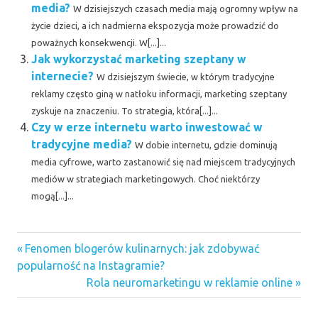
media?
W dzisiejszych czasach media mają ogromny wpływ na
życie dzieci, a ich nadmierna ekspozycja może prowadzić do
poważnych konsekwencji. W[...]...
Jak wykorzystać marketing szeptany w
internecie?
W dzisiejszym świecie, w którym tradycyjne
reklamy często giną w natłoku informacji, marketing szeptany
zyskuje na znaczeniu. To strategia, która[...]...
Czy w erze internetu warto inwestować w
tradycyjne media?
W dobie internetu, gdzie dominują
media cyfrowe, warto zastanowić się nad miejscem tradycyjnych
mediów w strategiach marketingowych. Choć niektórzy
mogą[...]...
Previous
Nawigacja
Fenomen blogerów kulinarnych: jak zdobywać
Post:
popularność na Instagramie?
wpisu
Next
Rola neuromarketingu w reklamie online
Post: