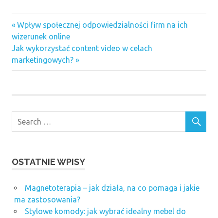
Previous
Nawigacja
Wpływ społecznej odpowiedzialności firm na ich
Post:
wizerunek online
wpisu
Next
Jak wykorzystać content video w celach
Post:
marketingowych?
OSTATNIE WPISY
Magnetoterapia – jak działa, na co pomaga i jakie
ma zastosowania?
Stylowe komody: jak wybrać idealny mebel do