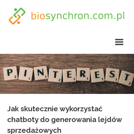
Skip
to
content
biosynchron.com.pl
Jak skutecznie wykorzystać
chatboty do generowania lejdów
sprzedażowych