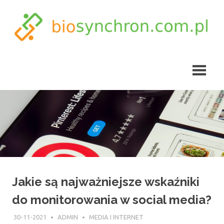
Skip
to
content
biosynchron.com.pl
Jakie są najważniejsze wskaźniki
do monitorowania w social media?
30-11-2021
ADMIN
MEDIA I INTERNET