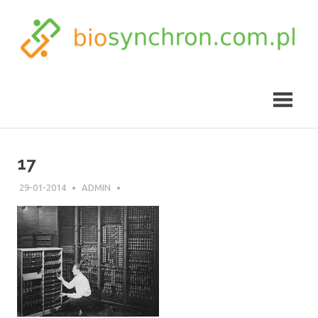
Skip
to
content
biosynchron.com.pl
17
29-01-2014
ADMIN