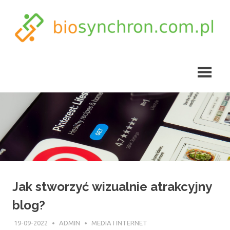
Skip
to
content
biosynchron.com.pl
Jak stworzyć wizualnie atrakcyjny
blog?
19-09-2022
ADMIN
MEDIA I INTERNET