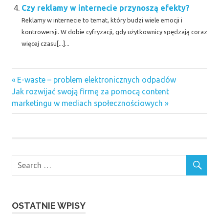
Czy reklamy w internecie przynoszą efekty?
Reklamy w internecie to temat, który budzi wiele emocji i
kontrowersji. W dobie cyfryzacji, gdy użytkownicy spędzają coraz
więcej czasu[...]...
Previous
Nawigacja
E-waste – problem elektronicznych odpadów
Next
Post:
Jak rozwijać swoją firmę za pomocą content
wpisu
Post:
marketingu w mediach społecznościowych
OSTATNIE WPISY