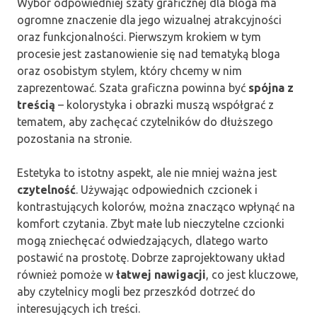
Wybór odpowiedniej szaty graficznej dla bloga ma
ogromne znaczenie dla jego wizualnej atrakcyjności
oraz funkcjonalności. Pierwszym krokiem w tym
procesie jest zastanowienie się nad tematyką bloga
oraz osobistym stylem, który chcemy w nim
zaprezentować. Szata graficzna powinna być
spójna z
treścią
– kolorystyka i obrazki muszą współgrać z
tematem, aby zachęcać czytelników do dłuższego
pozostania na stronie.
Estetyka to istotny aspekt, ale nie mniej ważna jest
czytelność
. Używając odpowiednich czcionek i
kontrastujących kolorów, można znacząco wpłynąć na
komfort czytania. Zbyt małe lub nieczytelne czcionki
mogą zniechęcać odwiedzających, dlatego warto
postawić na prostotę. Dobrze zaprojektowany układ
również pomoże w
łatwej nawigacji
, co jest kluczowe,
aby czytelnicy mogli bez przeszkód dotrzeć do
interesujących ich treści.