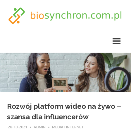
Skip
to
content
biosynchron.com.pl
Rozwój platform wideo na żywo –
szansa dla influencerów
28-10-2021
ADMIN
MEDIA I INTERNET