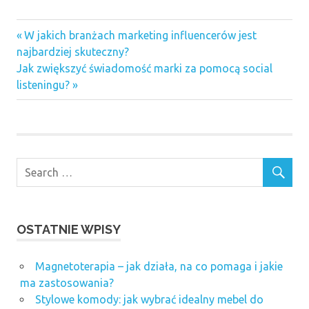
Previous
Nawigacja
W jakich branżach marketing influencerów jest
Post:
najbardziej skuteczny?
wpisu
Next
Jak zwiększyć świadomość marki za pomocą social
Post:
listeningu?
OSTATNIE WPISY
Magnetoterapia – jak działa, na co pomaga i jakie
ma zastosowania?
Stylowe komody: jak wybrać idealny mebel do