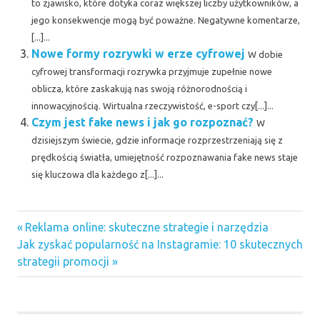
to zjawisko, które dotyka coraz większej liczby użytkowników, a
jego konsekwencje mogą być poważne. Negatywne komentarze,
[...]...
Nowe formy rozrywki w erze cyfrowej
W dobie
cyfrowej transformacji rozrywka przyjmuje zupełnie nowe
oblicza, które zaskakują nas swoją różnorodnością i
innowacyjnością. Wirtualna rzeczywistość, e-sport czy[...]...
Czym jest fake news i jak go rozpoznać?
W
dzisiejszym świecie, gdzie informacje rozprzestrzeniają się z
prędkością światła, umiejętność rozpoznawania fake news staje
się kluczowa dla każdego z[...]...
Previous
Nawigacja
Reklama online: skuteczne strategie i narzędzia
Next
Post:
Jak zyskać popularność na Instagramie: 10 skutecznych
wpisu
Post:
strategii promocji