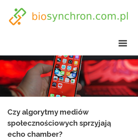
Skip
to
content
biosynchron.com.pl
Czy algorytmy mediów
społecznościowych sprzyjają
echo chamber?