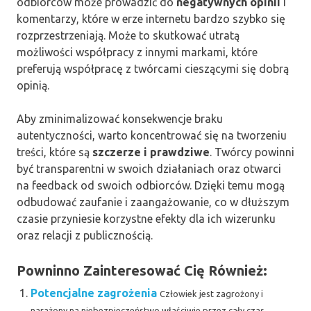
odbiorców może prowadzić do
negatywnych opinii
i
komentarzy, które w erze internetu bardzo szybko się
rozprzestrzeniają. Może to skutkować utratą
możliwości współpracy z innymi markami, które
preferują współpracę z twórcami cieszącymi się dobrą
opinią.
Aby zminimalizować konsekwencje braku
autentyczności, warto koncentrować się na tworzeniu
treści, które są
szczerze i prawdziwe
. Twórcy powinni
być transparentni w swoich działaniach oraz otwarci
na feedback od swoich odbiorców. Dzięki temu mogą
odbudować zaufanie i zaangażowanie, co w dłuższym
czasie przyniesie korzystne efekty dla ich wizerunku
oraz relacji z publicznością.
Powninno Zainteresować Cię Również:
Potencjalne zagrożenia
Człowiek jest zagrożony i
narażony na niebezpieczeństwo właściwie przez cały czas