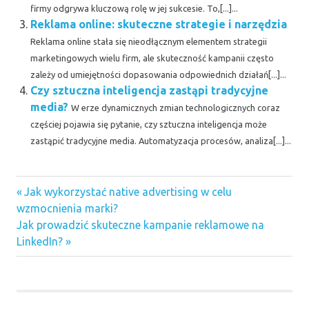
firmy odgrywa kluczową rolę w jej sukcesie. To,[...]...
Reklama online: skuteczne strategie i narzędzia
Reklama online stała się nieodłącznym elementem strategii
marketingowych wielu firm, ale skuteczność kampanii często
zależy od umiejętności dopasowania odpowiednich działań[...]...
Czy sztuczna inteligencja zastąpi tradycyjne
media?
W erze dynamicznych zmian technologicznych coraz
częściej pojawia się pytanie, czy sztuczna inteligencja może
zastąpić tradycyjne media. Automatyzacja procesów, analiza[...]...
Previous
Nawigacja
Jak wykorzystać native advertising w celu
Post:
wzmocnienia marki?
wpisu
Next
Jak prowadzić skuteczne kampanie reklamowe na
Post:
LinkedIn?