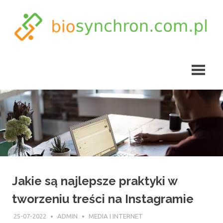
Skip
to
content
biosynchron.com.pl
Jakie są najlepsze praktyki w
tworzeniu treści na Instagramie
25-07-2022
ADMIN
MEDIA I INTERNET