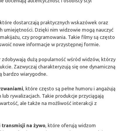
e doceniają autentyczność i osobisty styl
 które dostarczają praktycznych wskazówek oraz
ch umiejętności. Dzięki nim widzowie mogą nauczyć
 makijażu, czy programowania. Takie filmy są często
swoić nowe informacje w przystępnej formie.
r zdobywają dużą popularność wśród widzów, którzy
ukcie. Zazwyczaj charakteryzują się one dynamiczną
 są bardzo wiarygodne.
wyzwaniami
, które często są pełne humoru i angażują
lub rywalizacjach. Takie produkcje przyciągają
artość, ale także na możliwość interakcji z
i
transmisji na żywo
, które oferują widzom