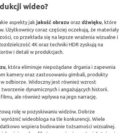
dukcji wideo?
akie aspekty jak
jakość obrazu
oraz
dźwięku
, które
. Użytkownicy coraz częściej oczekują, że materiały
ści, co przekłada się na lepsze wrażenia wizualne i
. Rozdzielczość 4K oraz techniki HDR zyskują na
orów i detali w produkcjach.
azu
, która eliminuje niepożądane drgania i zapewnia
om kamery oraz zastosowaniu gimbali, produkty
e w odbiorze. Widoczny jest również wzrost
 tworzenie dynamicznych i angażujących historii.
filmu, ale również wpływa na jego narrację.
zową rolę w pozyskiwaniu widzów. Dobrze
 wyróżnić wideobloga na tle konkurencji. Wiele
dodatkowo wspiera budowanie tożsamości wizualnej.