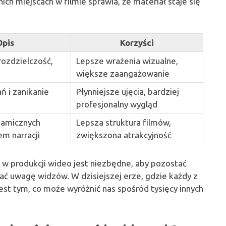
h miejscach w filmie sprawia, że materiał staje się
Opis
Korzyści
rozdzielczość,
Lepsze wrażenia wizualne,
większe zaangażowanie
ań i zanikanie
Płynniejsze ujęcia, bardziej
profesjonalny wygląd
namicznych
Lepsza struktura filmów,
iem narracji
zwiększona atrakcyjność
 w produkcji wideo jest niezbędne, aby pozostać
ać uwagę widzów. W dzisiejszej erze, gdzie każdy z
jest tym, co może wyróżnić nas spośród tysięcy innych