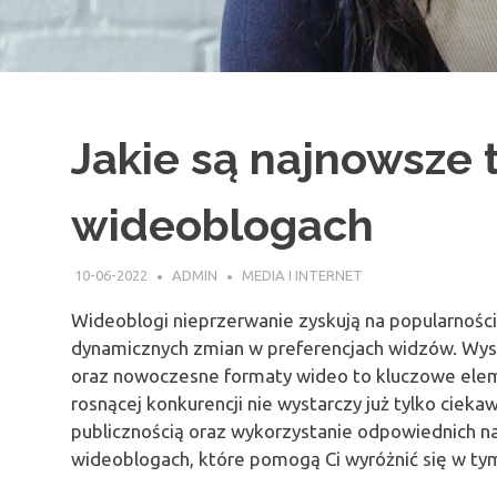
Jakie są najnowsze 
wideoblogach
10-06-2022
ADMIN
MEDIA I INTERNET
Wideoblogi nieprzerwanie zyskują na popularności
dynamicznych zmian w preferencjach widzów. Wyso
oraz nowoczesne formaty wideo to kluczowe elem
rosnącej konkurencji nie wystarczy już tylko ciekawa
publicznością oraz wykorzystanie odpowiednich na
wideoblogach, które pomogą Ci wyróżnić się w tym