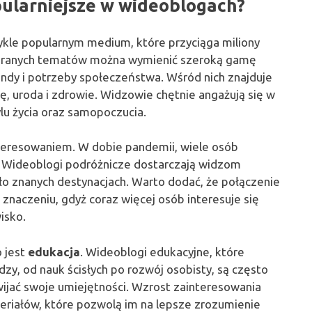
pularniejsze w wideoblogach?
wykle popularnym medium, które przyciąga miliony
bieranych tematów można wymienić szeroką gamę
endy i potrzeby społeczeństwa. Wśród nich znajduje
ę, uroda i zdrowie. Widzowie chętnie angażują się w
lu życia oraz samopoczucia.
teresowaniem. W dobie pandemii, wiele osób
. Wideoblogi podróżnicze dostarczają widzom
mało znanych destynacjach. Warto dodać, że połączenie
a znaczeniu, gdyż coraz więcej osób interesuje się
isko.
 jest
edukacja
. Wideoblogi edukacyjne, które
dzy, od nauk ścisłych po rozwój osobisty, są często
ijać swoje umiejętności. Wzrost zainteresowania
eriałów, które pozwolą im na lepsze zrozumienie