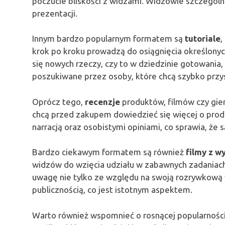
poczucie bliskości z widzami. Widzowie szczególni
prezentacji.
Innym bardzo popularnym formatem są
tutoriale
,
krok po kroku prowadzą do osiągnięcia określony
się nowych rzeczy, czy to w dziedzinie gotowania,
poszukiwane przez osoby, które chcą szybko przy
Oprócz tego,
recenzje
produktów, filmów czy gie
chcą przed zakupem dowiedzieć się więcej o prod
narracją oraz osobistymi opiniami, co sprawia, że
Bardzo ciekawym formatem są również
filmy z 
widzów do wzięcia udziału w zabawnych zadaniach 
uwagę nie tylko ze względu na swoją rozrywkową w
publicznością, co jest istotnym aspektem.
Warto również wspomnieć o rosnącej popularnośc