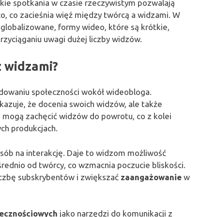
akie spotkania w czasie rzeczywistym pozwalają
o, co zacieśnia więź między twórcą a widzami. W
zglobalizowane, formy wideo, które są krótkie,
rzyciąganiu uwagi dużej liczby widzów.
z widzami?
owaniu społeczności wokół wideobloga.
azuje, że docenia swoich widzów, ale także
i mogą zachęcić widzów do powrotu, co z kolei
ch produkcjach.
sób na interakcję. Daje to widzom możliwość
ednio od twórcy, co wzmacnia poczucie bliskości.
iczbę subskrybentów i zwiększać
zaangażowanie
w
ecznościowych
jako narzędzi do komunikacji z