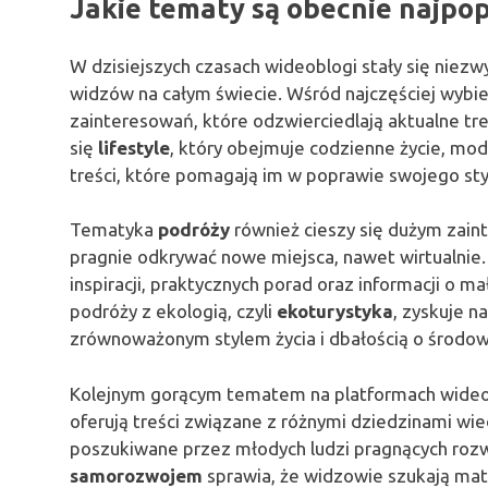
Jakie tematy są obecnie najpo
W dzisiejszych czasach wideoblogi stały się niez
widzów na całym świecie. Wśród najczęściej wy
zainteresowań, które odzwierciedlają aktualne tr
się
lifestyle
, który obejmuje codzienne życie, mod
treści, które pomagają im w poprawie swojego sty
Tematyka
podróży
również cieszy się dużym zain
pragnie odkrywać nowe miejsca, nawet wirtualnie
inspiracji, praktycznych porad oraz informacji o 
podróży z ekologią, czyli
ekoturystyka
, zyskuje n
zrównoważonym stylem życia i dbałością o środow
Kolejnym gorącym tematem na platformach wideo
oferują treści związane z różnymi dziedzinami wie
poszukiwane przez młodych ludzi pragnących rozw
samorozwojem
sprawia, że widzowie szukają mat