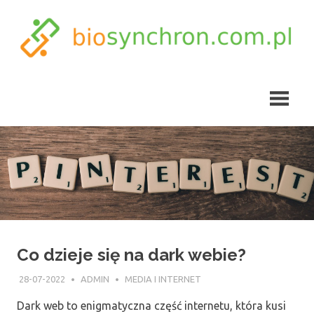
Skip
to
content
biosynchron.com.pl
Co dzieje się na dark webie?
28-07-2022
ADMIN
MEDIA I INTERNET
Dark web to enigmatyczna część internetu, która kusi