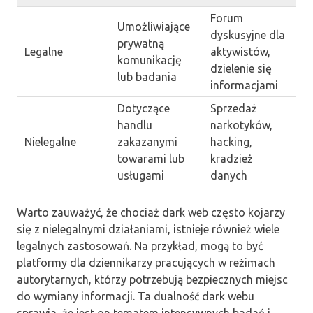
Forum
Umożliwiające
dyskusyjne dla
prywatną
Legalne
aktywistów,
komunikację
dzielenie się
lub badania
informacjami
Dotyczące
Sprzedaż
handlu
narkotyków,
Nielegalne
zakazanymi
hacking,
towarami lub
kradzież
usługami
danych
Warto zauważyć, że chociaż dark web często kojarzy
się z nielegalnymi działaniami, istnieje również wiele
legalnych zastosowań. Na przykład, mogą to być
platformy dla dziennikarzy pracujących w reżimach
autorytarnych, którzy potrzebują bezpiecznych miejsc
do wymiany informacji. Ta dualność dark webu
sprawia, że jest on tematem intensywnych badań i