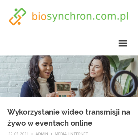
Skip
to
content
biosynchron.com.pl
Wykorzystanie wideo transmisji na
żywo w eventach online
22-05-2021
ADMIN
MEDIA I INTERNET