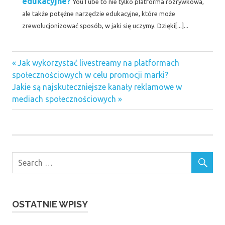
edukacyjne?
YouTube to nie tylko platforma rozrywkowa,
ale także potężne narzędzie edukacyjne, które może
zrewolucjonizować sposób, w jaki się uczymy. Dzięki[...]...
Previous
Nawigacja
Jak wykorzystać livestreamy na platformach
Post:
społecznościowych w celu promocji marki?
wpisu
Next
Jakie są najskuteczniejsze kanały reklamowe w
Post:
mediach społecznościowych
OSTATNIE WPISY