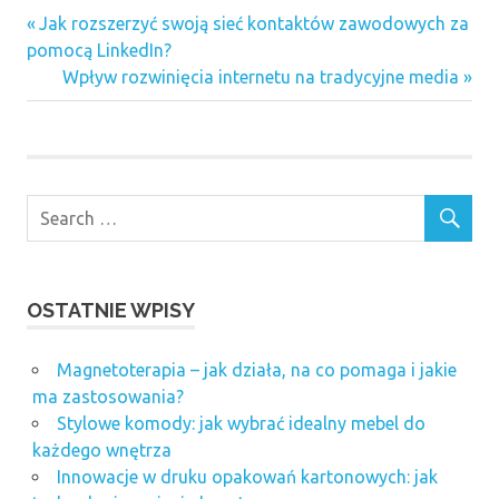
Previous
Nawigacja
Jak rozszerzyć swoją sieć kontaktów zawodowych za
Post:
pomocą LinkedIn?
wpisu
Next
Wpływ rozwinięcia internetu na tradycyjne media
Post:
OSTATNIE WPISY
Magnetoterapia – jak działa, na co pomaga i jakie
ma zastosowania?
Stylowe komody: jak wybrać idealny mebel do
każdego wnętrza
Innowacje w druku opakowań kartonowych: jak