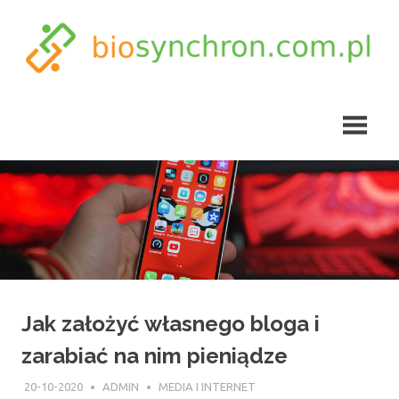
Skip
to
content
biosynchron.com.pl
Jak założyć własnego bloga i
zarabiać na nim pieniądze
20-10-2020
ADMIN
MEDIA I INTERNET